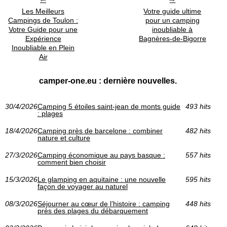
Les Meilleurs
Votre guide ultime
Campings de Toulon :
pour un camping
Votre Guide pour une
inoubliable à
Expérience
Bagnères-de-Bigorre
Inoubliable en Plein
Air
camper-one.eu : dernière nouvelles.
30/4/2026
Camping 5 étoiles saint-jean de monts guide
493 hits
: plages
18/4/2026
Camping près de barcelone : combiner
482 hits
nature et culture
27/3/2026
Camping économique au pays basque :
557 hits
comment bien choisir
15/3/2026
Le glamping en aquitaine : une nouvelle
595 hits
façon de voyager au naturel
08/3/2026
Séjourner au cœur de l’histoire : camping
448 hits
près des plages du débarquement