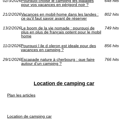
02/3/2026
Pourquoi choisir le camping les pialades
648 hits
pour vos vacances en périgord noir ?
21/2/2026
Vacances en mobil-home dans les landes :
802 hits
ce qu'il faut savoir avant de réserver
13/2/2026
Le boom de la vie nomade : pourquoi de
749 hits
plus en plus de français optent pour le mobil
home
11/2/2026
Pourquoi l ile d oleron est ideale pour des
856 hits
vacances en camping ?
29/1/2026
Escapade nature à cherbourg : que faire
766 hits
autour d’un camping ?
Location de camping car
Plan les articles
Location de camping car