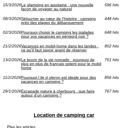
15/3/2026
Le glamping en aquitaine : une nouvelle
596 hits
façon de voyager au naturel
08/3/2026
Séjourner au cœur de l’histoire : camping
448 hits
près des plages du débarquement
02/3/2026
Pourquoi choisir le camping les pialades
648 hits
pour vos vacances en périgord noir ?
21/2/2026
Vacances en mobil-home dans les landes :
802 hits
ce qu'il faut savoir avant de réserver
13/2/2026
Le boom de la vie nomade : pourquoi de
751 hits
plus en plus de français optent pour le mobil
home
11/2/2026
Pourquoi l ile d oleron est ideale pour des
856 hits
vacances en camping ?
29/1/2026
Escapade nature à cherbourg : que faire
767 hits
autour d’un camping ?
Location de camping car
Plan les articles