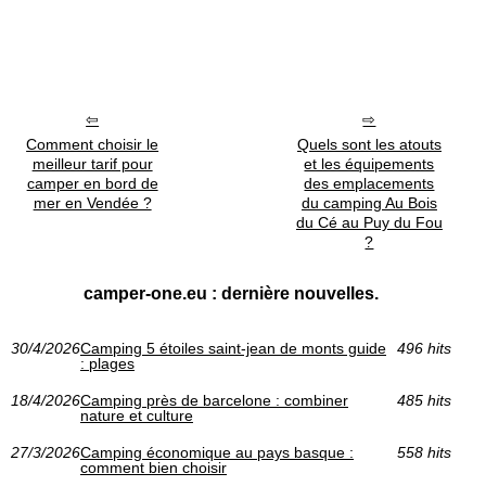
Comment choisir le
Quels sont les atouts
meilleur tarif pour
et les équipements
camper en bord de
des emplacements
mer en Vendée ?
du camping Au Bois
du Cé au Puy du Fou
?
camper-one.eu : dernière nouvelles.
30/4/2026
Camping 5 étoiles saint-jean de monts guide
496 hits
: plages
18/4/2026
Camping près de barcelone : combiner
485 hits
nature et culture
27/3/2026
Camping économique au pays basque :
558 hits
comment bien choisir