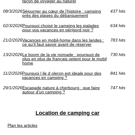
façon de voyager au naturel
08/3/2026
Séjourner au cœur de l’histoire : camping
437 hits
près des plages du débarquement
02/3/2026
Pourquoi choisir le camping les pialades
634 hits
pour vos vacances en périgord noir ?
21/2/2026
Vacances en mobil-home dans les landes :
783 hits
ce qu'il faut savoir avant de réserver
13/2/2026
Le boom de la vie nomade : pourquoi de
730 hits
plus en plus de français optent pour le mobil
home
11/2/2026
Pourquoi l ile d oleron est ideale pour des
841 hits
vacances en camping ?
29/1/2026
Escapade nature à cherbourg : que faire
747 hits
autour d’un camping ?
Location de camping car
Plan les articles