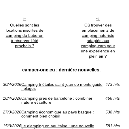
Quelles sont les
Où trouver des
locations insolites de
emplacements de
camping du Luberon
camping naturiste
à réserver l'été
adaptés aux
prochain ?
camping-cars pour
une expérience en
plein air ?
camper-one.eu : dernière nouvelles.
30/4/2026
Camping 5 étoiles saint-jean de monts guide
473 hits
: plages
18/4/2026
Camping près de barcelone : combiner
468 hits
nature et culture
27/3/2026
Camping économique au pays basque :
538 hits
comment bien choisir
15/3/2026
Le glamping en aquitaine : une nouvelle
581 hits