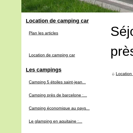
Location de camping car
Séj
Plan les articles
prè
Location de camping car
Les campings
Location
Camping 5 étoiles saint-jean...
Camping près de barcelone :...
Camping économique au pays...
Le glamping en aquitaine :...