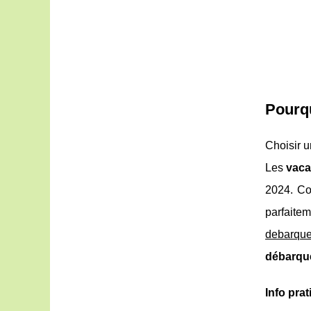
Pourqu
Choisir 
Les
vaca
2024. Co
parfait
debarque
débarqu
Info prat