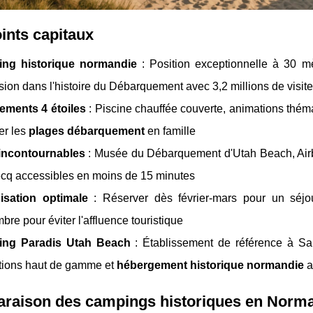
ints capitaux
ng historique normandie
: Position exceptionnelle à 30 mè
ion dans l'histoire du Débarquement avec 3,2 millions de visit
ements 4 étoiles
: Piscine chauffée couverte, animations thémat
er les
plages débarquement
en famille
 incontournables
: Musée du Débarquement d'Utah Beach, Airb
cq accessibles en moins de 15 minutes
isation optimale
: Réserver dès février-mars pour un séjou
bre pour éviter l'affluence touristique
ng Paradis Utah Beach
: Établissement de référence à Sain
tions haut de gamme et
hébergement historique normandie
a
raison des campings historiques en Norma