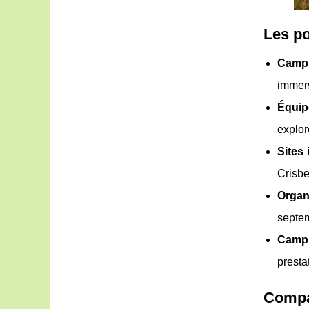
Les po
Campi
immers
Équip
explor
Sites
Crisbe
Organ
septem
Campi
presta
Compa