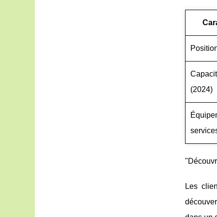
Car
Positio
Capacit
(2024)
Équipe
service
"Découvre
Les clie
découvert