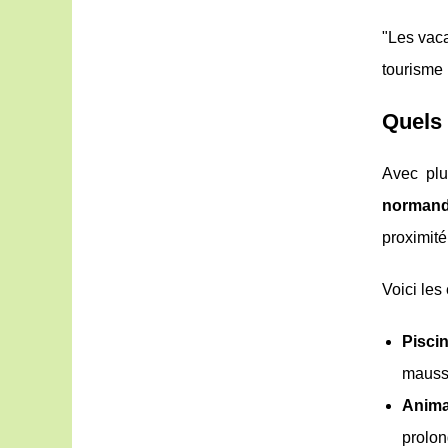
"Les vaca
tourisme 
Quels
Avec plu
normand
proximit
Voici le
Pisci
maussa
Anima
prolon