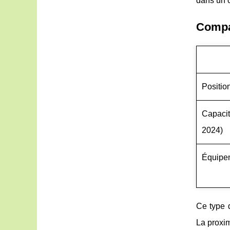
dans un c
Compa
Positio
Capacit
2024)
Équipem
Ce type d
La proxim