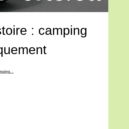
stoire : camping
rquement
mping...