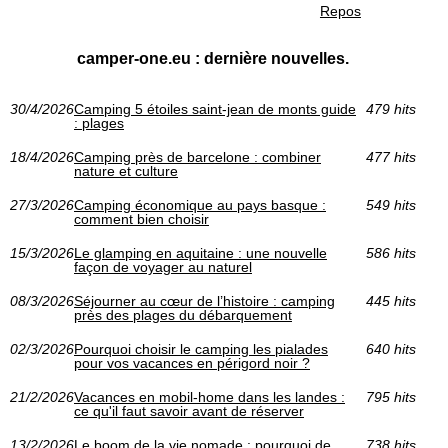
Repos
camper-one.eu : dernière nouvelles.
30/4/2026
Camping 5 étoiles saint-jean de monts guide
479 hits
: plages
18/4/2026
Camping près de barcelone : combiner
477 hits
nature et culture
27/3/2026
Camping économique au pays basque :
549 hits
comment bien choisir
15/3/2026
Le glamping en aquitaine : une nouvelle
586 hits
façon de voyager au naturel
08/3/2026
Séjourner au cœur de l’histoire : camping
445 hits
près des plages du débarquement
02/3/2026
Pourquoi choisir le camping les pialades
640 hits
pour vos vacances en périgord noir ?
21/2/2026
Vacances en mobil-home dans les landes :
795 hits
ce qu'il faut savoir avant de réserver
13/2/2026
Le boom de la vie nomade : pourquoi de
738 hits