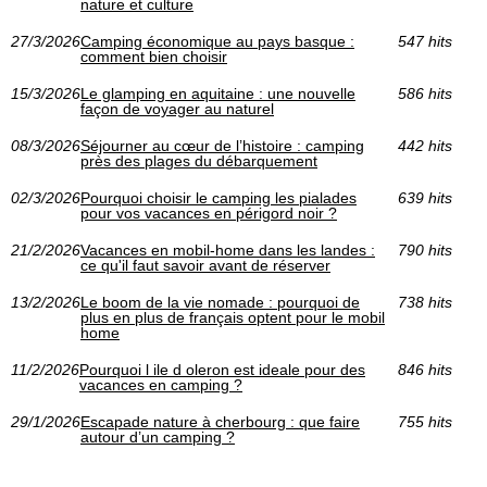
nature et culture
27/3/2026
Camping économique au pays basque :
547 hits
comment bien choisir
15/3/2026
Le glamping en aquitaine : une nouvelle
586 hits
façon de voyager au naturel
08/3/2026
Séjourner au cœur de l’histoire : camping
442 hits
près des plages du débarquement
02/3/2026
Pourquoi choisir le camping les pialades
639 hits
pour vos vacances en périgord noir ?
21/2/2026
Vacances en mobil-home dans les landes :
790 hits
ce qu'il faut savoir avant de réserver
13/2/2026
Le boom de la vie nomade : pourquoi de
738 hits
plus en plus de français optent pour le mobil
home
11/2/2026
Pourquoi l ile d oleron est ideale pour des
846 hits
vacances en camping ?
29/1/2026
Escapade nature à cherbourg : que faire
755 hits
autour d’un camping ?