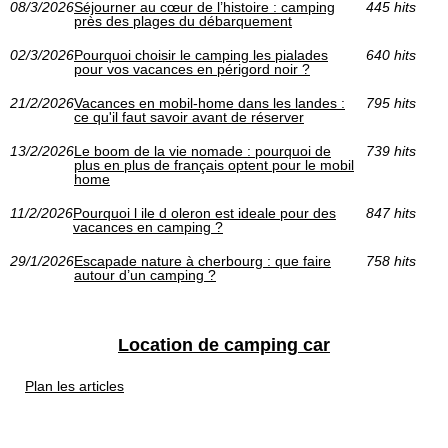
08/3/2026
Séjourner au cœur de l’histoire : camping
445 hits
près des plages du débarquement
02/3/2026
Pourquoi choisir le camping les pialades
640 hits
pour vos vacances en périgord noir ?
21/2/2026
Vacances en mobil-home dans les landes :
795 hits
ce qu'il faut savoir avant de réserver
13/2/2026
Le boom de la vie nomade : pourquoi de
739 hits
plus en plus de français optent pour le mobil
home
11/2/2026
Pourquoi l ile d oleron est ideale pour des
847 hits
vacances en camping ?
29/1/2026
Escapade nature à cherbourg : que faire
758 hits
autour d’un camping ?
Location de camping car
Plan les articles