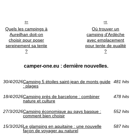
Quels les campings à
Où trouver un
Aureilhan doit-on
camping d'Ardèche
choisir pour poser
avec emplacement
sereinement sa tente
pour tente de qualité
?
?
camper-one.eu : dernière nouvelles.
30/4/2026
Camping 5 étoiles saint-jean de monts guide
481 hits
: plages
18/4/2026
Camping près de barcelone : combiner
478 hits
nature et culture
27/3/2026
Camping économique au pays basque :
552 hits
comment bien choisir
15/3/2026
Le glamping en aquitaine : une nouvelle
587 hits
façon de voyager au naturel