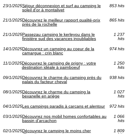
23/1/2025
Séjour déconnexion et surf au camping le
853 hits
soleil d'or à montalivet
21/1/2025
Découvrez le meilleur rapport qualité-prix
865 hits
près de la rochelle
21/1/2025
Passezau camping le kerleyou dans le
1 237
finistère sud des vacances inoubliables
hits
14/1/2025
Découvrez un camping au coeur de la
974 hits
camargue : crin blanc
11/1/2025
Découvrez le camping de prigny : votre
1 250
destination idéale à paimboeuf
hits
09/1/2025
Découvrez le charme du camping près du
938 hits
palais du facteur cheval
08/1/2025
Découvrez le charme du camping la
1 027
bexanelle en ariège
hits
04/1/2025
Les campings paradis à carcans et alentour
972 hits
03/1/2025
Découvrez nos mobil homes confortables au
1 066
bassin d'arcachon
hits
02/1/2025
Découvrez le camping le moins cher
1 809