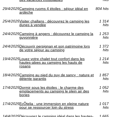
29/4/2025
Camping ruoms 4 étoiles : séjour idéal en
804 hits
ardèche
25/4/2025
Visiter challans : découvrez le camping les
1 314
dunes à vendée
hits
24/4/2025
Camping à angers : découvrez le camping la
1 253
guyonnière
hits
24/4/2025
Découvrir perpignan et son patrimoine lors
1 372
de votre séjour au camping
hits
19/4/2025
Louez votre chalet tout confort dans les
1 214
hautes-alpes au camping les hauts de
hits
rosans
18/4/2025
Camping au pied du puy de sancy : nature et
1 857
détente garantis
hits
17/4/2025
Dormir sous les étoiles : le charme des
1 052
emplacements au camping le plein air des
hits
bories
17/4/2025
EcÔtelia : une immersion en pleine nature
1 017
pour se ressourcer loin du stress
hits
14/4/2025
Découvrez le camping idéal dans les hautes-
1 665