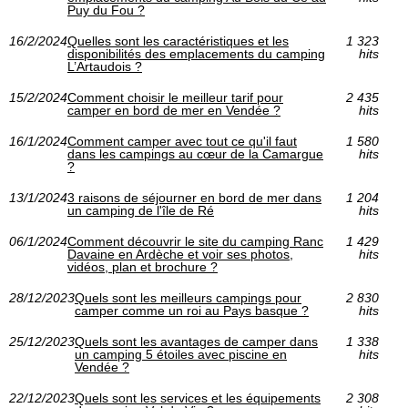
Puy du Fou ?
16/2/2024
Quelles sont les caractéristiques et les
1 323
disponibilités des emplacements du camping
hits
L’Artaudois ?
15/2/2024
Comment choisir le meilleur tarif pour
2 435
camper en bord de mer en Vendée ?
hits
16/1/2024
Comment camper avec tout ce qu'il faut
1 580
dans les campings au cœur de la Camargue
hits
?
13/1/2024
3 raisons de séjourner en bord de mer dans
1 204
un camping de l'île de Ré
hits
06/1/2024
Comment découvrir le site du camping Ranc
1 429
Davaine en Ardèche et voir ses photos,
hits
vidéos, plan et brochure ?
28/12/2023
Quels sont les meilleurs campings pour
2 830
camper comme un roi au Pays basque ?
hits
25/12/2023
Quels sont les avantages de camper dans
1 338
un camping 5 étoiles avec piscine en
hits
Vendée ?
22/12/2023
Quels sont les services et les équipements
2 308