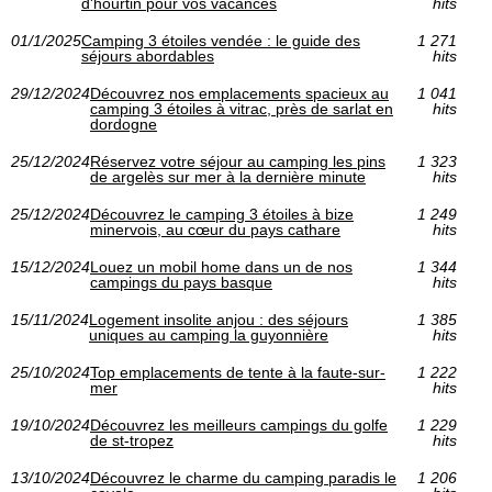
d'hourtin pour vos vacances
hits
01/1/2025
Camping 3 étoiles vendée : le guide des
1 271
séjours abordables
hits
29/12/2024
Découvrez nos emplacements spacieux au
1 041
camping 3 étoiles à vitrac, près de sarlat en
hits
dordogne
25/12/2024
Réservez votre séjour au camping les pins
1 323
de argelès sur mer à la dernière minute
hits
25/12/2024
Découvrez le camping 3 étoiles à bize
1 249
minervois, au cœur du pays cathare
hits
15/12/2024
Louez un mobil home dans un de nos
1 344
campings du pays basque
hits
15/11/2024
Logement insolite anjou : des séjours
1 385
uniques au camping la guyonnière
hits
25/10/2024
Top emplacements de tente à la faute-sur-
1 222
mer
hits
19/10/2024
Découvrez les meilleurs campings du golfe
1 229
de st-tropez
hits
13/10/2024
Découvrez le charme du camping paradis le
1 206