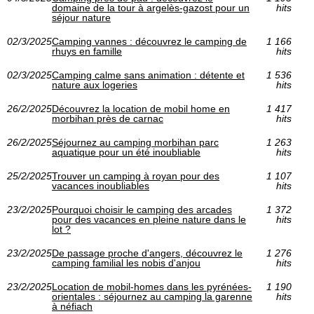
domaine de la tour à argelès-gazost pour un
hits
séjour nature
02/3/2025
Camping vannes : découvrez le camping de
1 166
rhuys en famille
hits
02/3/2025
Camping calme sans animation : détente et
1 536
nature aux logeries
hits
26/2/2025
Découvrez la location de mobil home en
1 417
morbihan près de carnac
hits
26/2/2025
Séjournez au camping morbihan parc
1 263
aquatique pour un été inoubliable
hits
25/2/2025
Trouver un camping à royan pour des
1 107
vacances inoubliables
hits
23/2/2025
Pourquoi choisir le camping des arcades
1 372
pour des vacances en pleine nature dans le
hits
lot ?
23/2/2025
De passage proche d'angers, découvrez le
1 276
camping familial les nobis d'anjou
hits
23/2/2025
Location de mobil-homes dans les pyrénées-
1 190
orientales : séjournez au camping la garenne
hits
à néfiach