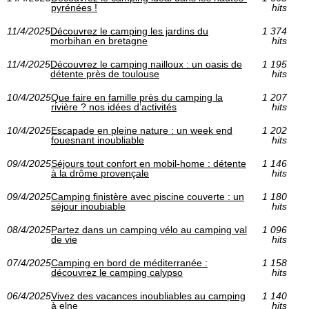
pyrénées !
hits
11/4/2025
Découvrez le camping les jardins du
1 374
morbihan en bretagne
hits
11/4/2025
Découvrez le camping nailloux : un oasis de
1 195
détente près de toulouse
hits
10/4/2025
Que faire en famille près du camping la
1 207
rivière ? nos idées d’activités
hits
10/4/2025
Escapade en pleine nature : un week end
1 202
fouesnant inoubliable
hits
09/4/2025
Séjours tout confort en mobil-home : détente
1 146
à la drôme provençale
hits
09/4/2025
Camping finistère avec piscine couverte : un
1 180
séjour inoubiable
hits
08/4/2025
Partez dans un camping vélo au camping val
1 096
de vie
hits
07/4/2025
Camping en bord de méditerranée :
1 158
découvrez le camping calypso
hits
06/4/2025
Vivez des vacances inoubliables au camping
1 140
à elne
hits