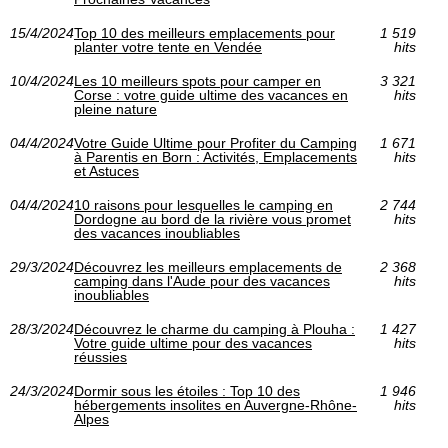
15/4/2024
Top 10 des meilleurs emplacements pour
1 519
planter votre tente en Vendée
hits
10/4/2024
Les 10 meilleurs spots pour camper en
3 321
Corse : votre guide ultime des vacances en
hits
pleine nature
04/4/2024
Votre Guide Ultime pour Profiter du Camping
1 671
à Parentis en Born : Activités, Emplacements
hits
et Astuces
04/4/2024
10 raisons pour lesquelles le camping en
2 744
Dordogne au bord de la rivière vous promet
hits
des vacances inoubliables
29/3/2024
Découvrez les meilleurs emplacements de
2 368
camping dans l'Aude pour des vacances
hits
inoubliables
28/3/2024
Découvrez le charme du camping à Plouha :
1 427
Votre guide ultime pour des vacances
hits
réussies
24/3/2024
Dormir sous les étoiles : Top 10 des
1 946
hébergements insolites en Auvergne-Rhône-
hits
Alpes