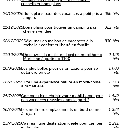
conseils et bons plans
24/12/2025
Bons plans pour des vacances à petit prix à
868 hits
angers
11/12/2025
Bons plans pour trouver un camping pas
822 hits
cher en vendée
08/12/2025
Séjourner en maison de vacances à la
830 hits
rochelle : confort et liberté en famille
11/10/2025
Découvrez la meilleure location mobil home
2 426
Morbihan à partir de 110€
hits
10/9/2025
Les plus belles piscines en Lozère pour se
1 008
détendre en été
hits
28/7/2025
Vivre une expérience nature en mobil-home
1 170
à ramatuelle
hits
25/7/2025
Comment bien choisir votre mobil-home pour
1 542
des vacances reussies dans le gard ?
hits
20/7/2025
Les meilleurs emplacements en bord de mer
1 382
à royan
hits
13/7/2025
Castres : une destination idéale pour camper
1 211
en famille
hits