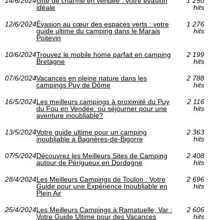
14/6/2024
Gîte de charme en vendée : votre évasion
1 250
idéale
hits
12/6/2024
Évasion au cœur des espaces verts : votre
1 276
guide ultime du camping dans le Marais
hits
Poitevin
10/6/2024
Trouvez le mobile home parfait en camping
2 199
Bretagne
hits
07/6/2024
Vacances en pleine nature dans les
2 788
campings Puy de Dôme
hits
16/5/2024
Les meilleurs campings à proximité du Puy
2 116
du Fou en Vendée: où séjourner pour une
hits
aventure inoubliable?
13/5/2024
Votre guide ultime pour un camping
2 363
inoubliable à Bagnères-de-Bigorre
hits
07/5/2024
Découvrez les Meilleurs Sites de Camping
2 408
autour de Périgueux en Dordogne
hits
28/4/2024
Les Meilleurs Campings de Toulon : Votre
2 696
Guide pour une Expérience Inoubliable en
hits
Plein Air
25/4/2024
Les Meilleurs Campings à Ramatuelle, Var :
2 606
Votre Guide Ultime pour des Vacances
hits