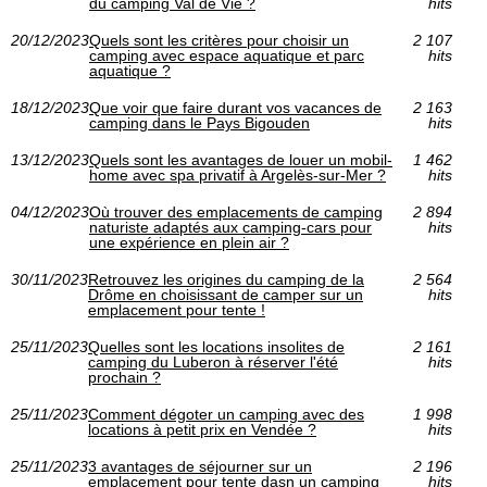
du camping Val de Vie ?
hits
20/12/2023
Quels sont les critères pour choisir un
2 107
camping avec espace aquatique et parc
hits
aquatique ?
18/12/2023
Que voir que faire durant vos vacances de
2 163
camping dans le Pays Bigouden
hits
13/12/2023
Quels sont les avantages de louer un mobil-
1 462
home avec spa privatif à Argelès-sur-Mer ?
hits
04/12/2023
Où trouver des emplacements de camping
2 894
naturiste adaptés aux camping-cars pour
hits
une expérience en plein air ?
30/11/2023
Retrouvez les origines du camping de la
2 564
Drôme en choisissant de camper sur un
hits
emplacement pour tente !
25/11/2023
Quelles sont les locations insolites de
2 161
camping du Luberon à réserver l'été
hits
prochain ?
25/11/2023
Comment dégoter un camping avec des
1 998
locations à petit prix en Vendée ?
hits
25/11/2023
3 avantages de séjourner sur un
2 196
emplacement pour tente dasn un camping
hits