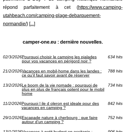
répond parfaitement à cet (
https://www.camping-
utahbeach.com/camping-plage-debarquement-
normandie/
) [
...
]
camper-one.eu : dernière nouvelles.
02/3/2026
Pourquoi choisir le camping les pialades
634 hits
pour vos vacances en périgord noir ?
21/2/2026
Vacances en mobil-home dans les landes :
788 hits
ce qu'il faut savoir avant de réserver
13/2/2026
Le boom de la vie nomade : pourquoi de
734 hits
plus en plus de français optent pour le mobil
home
11/2/2026
Pourquoi l ile d oleron est ideale pour des
842 hits
vacances en camping ?
29/1/2026
Escapade nature à cherbourg : que faire
752 hits
autour d’un camping ?
13/1/2026
Vacances à petit budget en occitanie :
906 hits