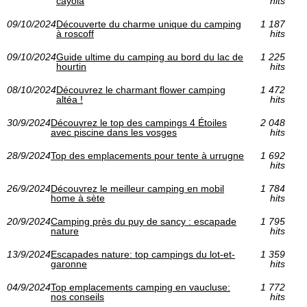
cayola
hits
09/10/2024
Découverte du charme unique du camping
1 187
à roscoff
hits
09/10/2024
Guide ultime du camping au bord du lac de
1 225
hourtin
hits
08/10/2024
Découvrez le charmant flower camping
1 472
altéa !
hits
30/9/2024
Découvrez le top des campings 4 Étoiles
2 048
avec piscine dans les vosges
hits
28/9/2024
Top des emplacements pour tente à urrugne
1 692
hits
26/9/2024
Découvrez le meilleur camping en mobil
1 784
home à sète
hits
20/9/2024
Camping près du puy de sancy : escapade
1 795
nature
hits
13/9/2024
Escapades nature: top campings du lot-et-
1 359
garonne
hits
04/9/2024
Top emplacements camping en vaucluse:
1 772
nos conseils
hits