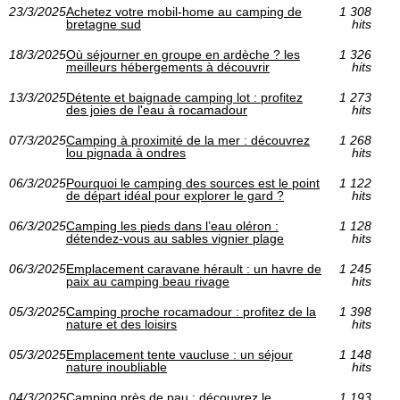
23/3/2025
Achetez votre mobil-home au camping de
1 308
bretagne sud
hits
18/3/2025
Où séjourner en groupe en ardèche ? les
1 326
meilleurs hébergements à découvrir
hits
13/3/2025
Détente et baignade camping lot : profitez
1 273
des joies de l'eau à rocamadour
hits
07/3/2025
Camping à proximité de la mer : découvrez
1 268
lou pignada à ondres
hits
06/3/2025
Pourquoi le camping des sources est le point
1 122
de départ idéal pour explorer le gard ?
hits
06/3/2025
Camping les pieds dans l’eau oléron :
1 128
détendez-vous au sables vignier plage
hits
06/3/2025
Emplacement caravane hérault : un havre de
1 245
paix au camping beau rivage
hits
05/3/2025
Camping proche rocamadour : profitez de la
1 398
nature et des loisirs
hits
05/3/2025
Emplacement tente vaucluse : un séjour
1 148
nature inoubliable
hits
04/3/2025
Camping près de pau : découvrez le
1 193