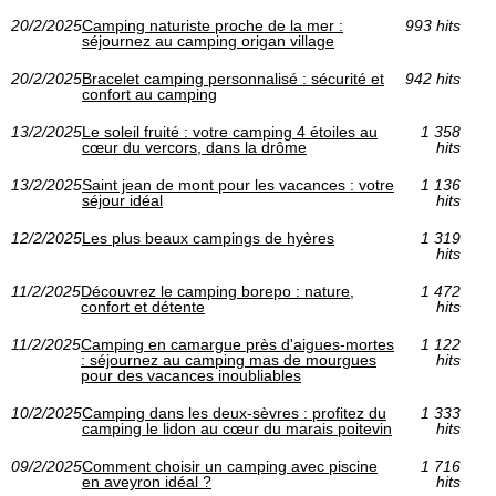
20/2/2025
Camping naturiste proche de la mer :
993 hits
séjournez au camping origan village
20/2/2025
Bracelet camping personnalisé : sécurité et
942 hits
confort au camping
13/2/2025
Le soleil fruité : votre camping 4 étoiles au
1 358
cœur du vercors, dans la drôme
hits
13/2/2025
Saint jean de mont pour les vacances : votre
1 136
séjour idéal
hits
12/2/2025
Les plus beaux campings de hyères
1 319
hits
11/2/2025
Découvrez le camping borepo : nature,
1 472
confort et détente
hits
11/2/2025
Camping en camargue près d'aigues-mortes
1 122
: séjournez au camping mas de mourgues
hits
pour des vacances inoubliables
10/2/2025
Camping dans les deux-sèvres : profitez du
1 333
camping le lidon au cœur du marais poitevin
hits
09/2/2025
Comment choisir un camping avec piscine
1 716
en aveyron idéal ?
hits