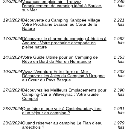
22/3/2024
Vacances en plein air : Trouvez
1 349
l'emplacement de camping idéal à Soulac-
hits
sur-Mer
19/3/2024
Découverte du Camping Kanôpée Village :
2 221
Votre Prochaine Évasion au Cœur de la
hits
Nature
17/3/2024
Découvrez le charme du camping 4 étoiles à
1 962
Anduze : Votre prochaine escapade en
hits
pleine nature
14/3/2024
Votre Guide Ultime pour un Camping de
1 353
Rêve en Bord de Mer en Normandie
hits
10/3/2024
Vivez l'Aventure Entre Terre et Mer :
1 233
Découvrez les Joies du Camping à Urrugne
hits
au Cœur du Pays Basque
27/2/2024
Découvrez les Meilleurs Emplacements pour
2 390
Camping-Car à Villeveyrac : Votre Guide
hits
Complet
26/2/2024
Que faire et que voir à Castelnaudary lors
1 991
d’un séjour en camping ?
hits
23/2/2024
Quand réserver au camping Le Plan d’eau
1 979
ardéchois ?
hits