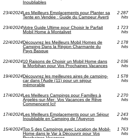
Inoubliables
23/4/2024
Les Meilleurs Emplacements pour Planter sa
2 287
Tente en Vendée : Guide du Campeur Averti
hits
23/4/2024
Votre Guide Ultime pour Choisir le Parfait
1 723
Mobil Home à Montalivet
hits
22/4/2024
Découvrez les Meilleurs Mobil Homes de
2 178
Camping Dans la Région Charmante du
hits
Pays Basque
22/4/2024
10 Raisons de Choisir un Mobil Home dans
2 036
le Morbihan pour Vos Prochaines Vacances
hits
19/4/2024
Découvrez les meilleures aires de camping-
1 578
car dans l'Aude (11) pour un séjour
hits
mémorable
17/4/2024
Les Meilleurs Campings pour Familles à
2 270
Argelès-sur-Mer: Vos Vacances de Rêve
hits
Commencent Ici!
17/4/2024
Les Meilleurs Emplacements pour un Séjour
2 243
Inoubliable en Camping de l'Aveyron
hits
15/4/2024
Top 5 des Campings avec Location de Mobil-
1 763
Home dans le Var à Découvrir pour Vos
hits
Prochaines Vacances