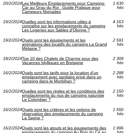
20/2/2024
Les Meilleurs Emplacements pour Camping-
1 630
Car au Grau du Roi : Guide Pratique pour
hits
Campeurs Nomades
19/2/2024
Quelles sont les informations utiles à
4 163
connaître sur les emplacements du camping
hits
Les Logeries aux Sables d’Olonne ?
19/2/2024
Quels sont les équipements et les
2 591
animations des locatifs du camping La Grand
hits
Métairie ?
18/2/2024
Top 10 des Chalets de Charme pour des
2 309
Vacances Idylliques en Bretagne
hits
16/2/2024
Quels sont les tarifs pour la location d'un
2 288
emplacement avec sanitaire privé dans un
hits
camping dans le Morbihan ?
16/2/2024
Quelles sont les règles et les conditions des
2 150
emplacements du nus de camping naturiste
hits
Le Colombier ?
16/2/2024
Quels sont les critères et les options de
1 550
réservation des emplacements du camping
hits
La Sagne ?
16/2/2024
Quels sont les atouts et les équipements des
1 996
emplacements du camping Au Bois du Cé au
hits