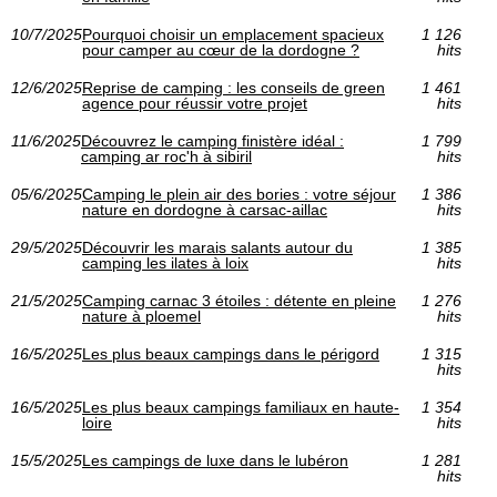
10/7/2025
Pourquoi choisir un emplacement spacieux
1 126
pour camper au cœur de la dordogne ?
hits
12/6/2025
Reprise de camping : les conseils de green
1 461
agence pour réussir votre projet
hits
11/6/2025
Découvrez le camping finistère idéal :
1 799
camping ar roc'h à sibiril
hits
05/6/2025
Camping le plein air des bories : votre séjour
1 386
nature en dordogne à carsac-aillac
hits
29/5/2025
Découvrir les marais salants autour du
1 385
camping les ilates à loix
hits
21/5/2025
Camping carnac 3 étoiles : détente en pleine
1 276
nature à ploemel
hits
16/5/2025
Les plus beaux campings dans le périgord
1 315
hits
16/5/2025
Les plus beaux campings familiaux en haute-
1 354
loire
hits
15/5/2025
Les campings de luxe dans le lubéron
1 281
hits