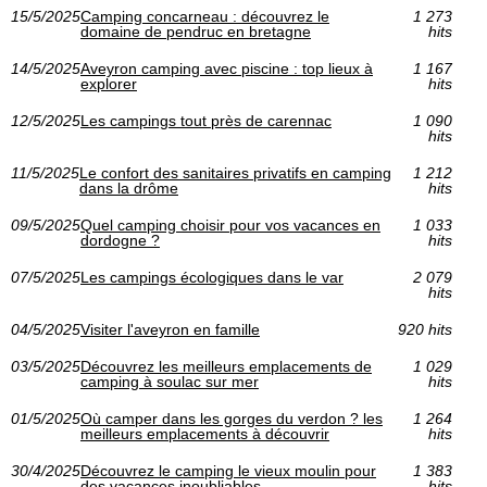
15/5/2025
Camping concarneau : découvrez le
1 273
domaine de pendruc en bretagne
hits
14/5/2025
Aveyron camping avec piscine : top lieux à
1 167
explorer
hits
12/5/2025
Les campings tout près de carennac
1 090
hits
11/5/2025
Le confort des sanitaires privatifs en camping
1 212
dans la drôme
hits
09/5/2025
Quel camping choisir pour vos vacances en
1 033
dordogne ?
hits
07/5/2025
Les campings écologiques dans le var
2 079
hits
04/5/2025
Visiter l'aveyron en famille
920 hits
03/5/2025
Découvrez les meilleurs emplacements de
1 029
camping à soulac sur mer
hits
01/5/2025
Où camper dans les gorges du verdon ? les
1 264
meilleurs emplacements à découvrir
hits
30/4/2025
Découvrez le camping le vieux moulin pour
1 383
des vacances inoubliables
hits