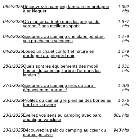
06/2/2025
Découvrez le camping familiale en bretagne
1 392
à ar kleguer
hits
04/2/2025
Où planter sa tente dans les gorges du
1 877
verdon ? nos meilleurs spots
hits
04/2/2025
Séjournez au camping crin blanc pendant
1 279
vos prochaines vacances
hits
04/2/2025
Louez un chalet confort et nature en
1 179
dordogne au périgord noir
hits
28/1/2025
Quels sont les équipements des mobil
1 031
homes du camping l'arbre d'or dans les
hits
landes ?
27/1/2025
Séjournez au camping près de sare :
1 208
dépaysement garanti !
hits
23/1/2025
Profitez du camping le plein air des bories au
1 076
bord de la rivière
hits
23/1/2025
Éveillez vos sens au camping avec parc
881 hits
aquatique vaucluse
23/1/2025
Découvrez la paix du camping au cœur du
943 hits
marais poitevin