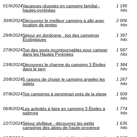
01/9/2024
Vacances réussies en camping familial -
1 195
hautes-pyrénées
hits
30/8/2024
Découvrez le meilleur camping à albi avec
2 006
location de tentes
hits
29/8/2024
Séjour en dordogne : top des campings
1 397
Écologiques
hits
27/8/2024
Top des spots incontournables pour camper
1 587
dans les Hautes Pyrénées
hits
23/8/2024
Découvrez le charme du camping 3 Étoiles
1 384
dans le tarn
hits
20/8/2024
5 raisons de choisir le camping argelès les
1 267
galets
hits
07/8/2024
Top campings à perpignan près de la plage
1 509
hits
06/8/2024
Les activités à faire en camping 3 Étoiles à
1 774
palmyre
hits
22/7/2024
Séjour idyllique : découvrez les petits
1 635
campings des alpes-de-haute-provence
hits