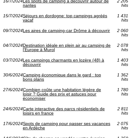
16/7/2024
Les spots de camping à découvrir autour de
2 205
nantes
hits
15/7/2024
Séjours en dordogne: top campings agréés
1 431
vacaf
hits
09/7/2024
Les aires de camping-car Drôme à découvrir
2 060
hits
04/7/2024
Destination idéale en plein air au camping de
2 078
l'Europe à Murol
hits
03/7/2024
Les campings charmants en lozère (48) à
1 403
découvrir
hits
30/6/2024
Camping économique dans le gard : top
1 362
bons plans
hits
27/6/2024
Combien coûte une habitation légère de
1 780
loisir ? Guide des prix et astuces pour
hits
économiser
24/6/2024
Carte interactive des parcs résidentiels de
2 811
loisirs en france
hits
17/6/2024
Spots de camping pour passer ses vacances
2 075
en Ardèche
hits