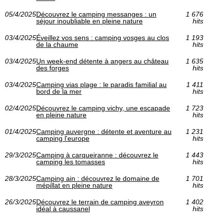
05/4/2025
Découvrez le camping messanges : un
1 676
séjour inoubliable en pleine nature
hits
03/4/2025
Éveillez vos sens : camping vosges au clos
1 193
de la chaume
hits
03/4/2025
Un week-end détente à angers au château
1 635
des forges
hits
03/4/2025
Camping vias plage : le paradis familial au
1 411
bord de la mer
hits
02/4/2025
Découvrez le camping vichy, une escapade
1 723
en pleine nature
hits
01/4/2025
Camping auvergne : détente et aventure au
1 231
camping l'europe
hits
29/3/2025
Camping à carqueiranne : découvrez le
1 443
camping les tomasses
hits
28/3/2025
Camping ain : découvrez le domaine de
1 701
mépillat en pleine nature
hits
26/3/2025
Découvrez le terrain de camping aveyron
1 402
idéal à caussanel
hits