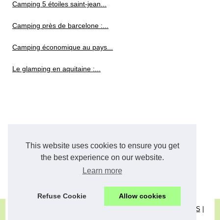
Camping 5 étoiles saint-jean...
Camping près de barcelone :...
Camping économique au pays...
Le glamping en aquitaine :...
This website uses cookies to ensure you get
the best experience on our website.
Learn more
Refuse Cookie
Allow cookies
© 2026
Camper-one.eu
|
Plan les articles
|
Cookies Policy
|
RSS
|
Dotclear © 2003-2026