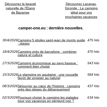
Découvrez la beauté
Découvrez Lacanau,
naturelle de l'Étang
Gironde : Le camping
de Bazange
idéal pour vos
prochaines vacances
camper-one.eu : dernière nouvelles.
30/4/2026
Camping 5 étoiles saint-jean de monts guide
475 hits
: plages
18/4/2026
Camping près de barcelone : combiner
470 hits
nature et culture
27/3/2026
Camping économique au pays basque :
543 hits
comment bien choisir
15/3/2026
Le glamping en aquitaine : une nouvelle
584 hits
façon de voyager au naturel
08/3/2026
Séjourner au cœur de l’histoire : camping
437 hits
près des plages du débarquement
02/3/2026
Pourquoi choisir le camping les pialades
634 hits
pour vos vacances en périgord noir ?