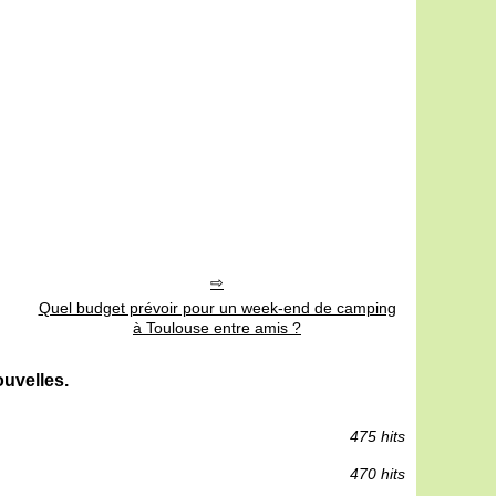
Quel budget prévoir pour un week-end de camping
à Toulouse entre amis ?
uvelles.
475 hits
470 hits