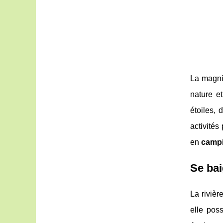
La magnif
nature e
étoiles, 
activités
en
camp
Se bai
La rivièr
elle pos