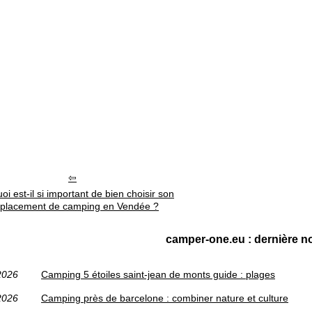
oi est-il si important de bien choisir son
placement de camping en Vendée ?
camper-one.eu : dernière no
2026
Camping 5 étoiles saint-jean de monts guide : plages
2026
Camping près de barcelone : combiner nature et culture