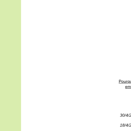
Pourqu
em
30/4/
18/4/