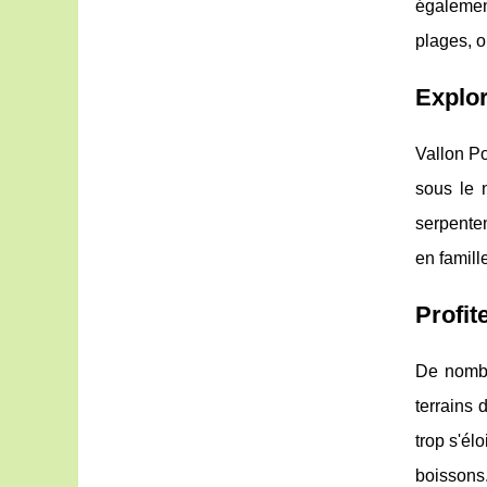
égalemen
plages, o
Explor
Vallon Po
sous le 
serpenten
en famill
Profi
De nomb
terrains 
trop s'él
boissons