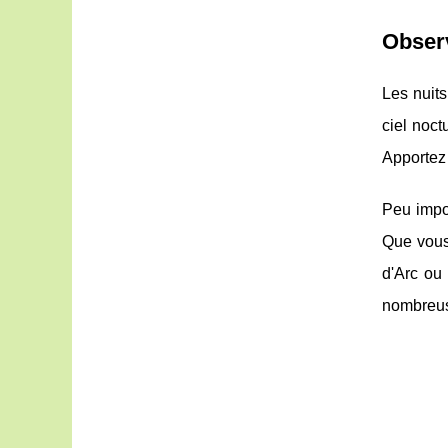
Observ
Les nuits
ciel noct
Apportez 
Peu impor
Que vous
d'Arc ou
nombreuse