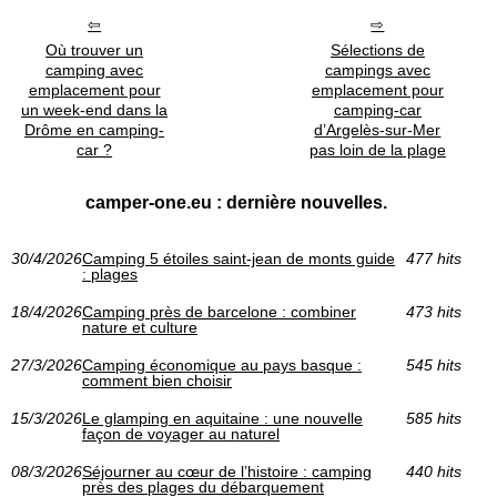
Où trouver un
Sélections de
camping avec
campings avec
emplacement pour
emplacement pour
un week-end dans la
camping-car
Drôme en camping-
d’Argelès-sur-Mer
car ?
pas loin de la plage
camper-one.eu : dernière nouvelles.
30/4/2026
Camping 5 étoiles saint-jean de monts guide
477 hits
: plages
18/4/2026
Camping près de barcelone : combiner
473 hits
nature et culture
27/3/2026
Camping économique au pays basque :
545 hits
comment bien choisir
15/3/2026
Le glamping en aquitaine : une nouvelle
585 hits
façon de voyager au naturel
08/3/2026
Séjourner au cœur de l’histoire : camping
440 hits
près des plages du débarquement