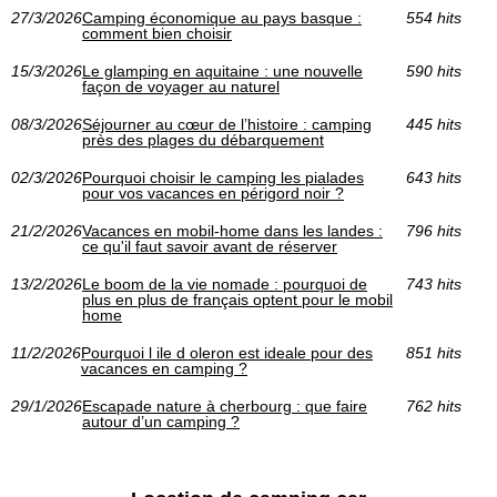
27/3/2026
Camping économique au pays basque :
554 hits
comment bien choisir
15/3/2026
Le glamping en aquitaine : une nouvelle
590 hits
façon de voyager au naturel
08/3/2026
Séjourner au cœur de l’histoire : camping
445 hits
près des plages du débarquement
02/3/2026
Pourquoi choisir le camping les pialades
643 hits
pour vos vacances en périgord noir ?
21/2/2026
Vacances en mobil-home dans les landes :
796 hits
ce qu'il faut savoir avant de réserver
13/2/2026
Le boom de la vie nomade : pourquoi de
743 hits
plus en plus de français optent pour le mobil
home
11/2/2026
Pourquoi l ile d oleron est ideale pour des
851 hits
vacances en camping ?
29/1/2026
Escapade nature à cherbourg : que faire
762 hits
autour d’un camping ?