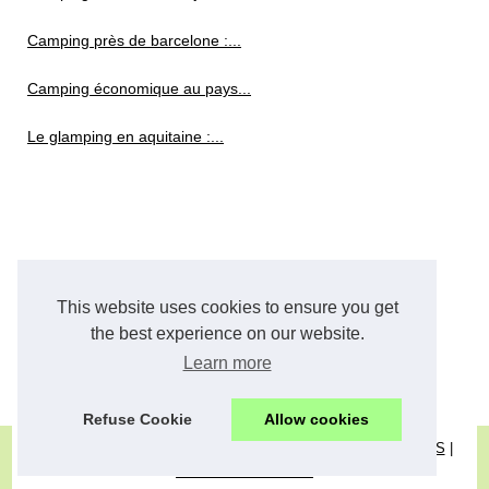
Camping près de barcelone :...
Camping économique au pays...
Le glamping en aquitaine :...
This website uses cookies to ensure you get
the best experience on our website.
Learn more
Refuse Cookie
Allow cookies
© 2026
Camper-one.eu
|
Plan les articles
|
Cookies Policy
|
RSS
|
Dotclear © 2003-2026