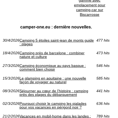
gamme avec
emplacement pour
camping-car sur
Biscarrosse
camper-one.eu : dernière nouvelles.
30/4/2026
Camping 5 étoiles saint-jean de monts guide
477 hits
: plages
18/4/2026
Camping près de barcelone : combiner
473 hits
nature et culture
27/3/2026
Camping économique au pays basque :
546 hits
comment bien choisir
15/3/2026
Le glamping en aquitaine : une nouvelle
585 hits
façon de voyager au naturel
08/3/2026
Séjourner au cœur de l’histoire : camping
441 hits
près des plages du débarquement
02/3/2026
Pourquoi choisir le camping les pialades
636 hits
pour vos vacances en périgord noir ?
21/2/2026
Vacances en mobil-home dans les landes :
789 hits