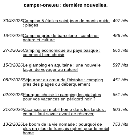
camper-one.eu : dernière nouvelles.
30/4/2026
Camping 5 étoiles saint-jean de monts guide
497 hits
: plages
18/4/2026
Camping près de barcelone : combiner
486 hits
nature et culture
27/3/2026
Camping économique au pays basque :
560 hits
comment bien choisir
15/3/2026
Le glamping en aquitaine : une nouvelle
597 hits
façon de voyager au naturel
08/3/2026
Séjourner au cœur de l’histoire : camping
451 hits
près des plages du débarquement
02/3/2026
Pourquoi choisir le camping les pialades
651 hits
pour vos vacances en périgord noir ?
21/2/2026
Vacances en mobil-home dans les landes :
803 hits
ce qu'il faut savoir avant de réserver
13/2/2026
Le boom de la vie nomade : pourquoi de
753 hits
plus en plus de français optent pour le mobil
home