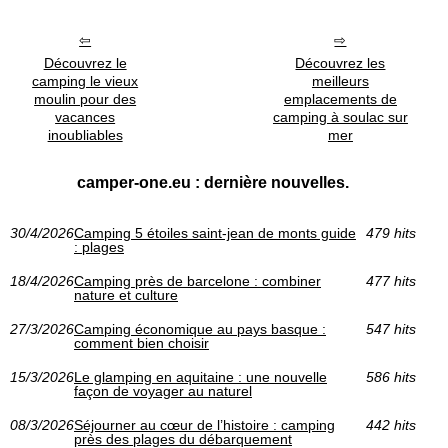
Découvrez le
Découvrez les
camping le vieux
meilleurs
moulin pour des
emplacements de
vacances
camping à soulac sur
inoubliables
mer
camper-one.eu : dernière nouvelles.
30/4/2026
Camping 5 étoiles saint-jean de monts guide
479 hits
: plages
18/4/2026
Camping près de barcelone : combiner
477 hits
nature et culture
27/3/2026
Camping économique au pays basque :
547 hits
comment bien choisir
15/3/2026
Le glamping en aquitaine : une nouvelle
586 hits
façon de voyager au naturel
08/3/2026
Séjourner au cœur de l’histoire : camping
442 hits
près des plages du débarquement