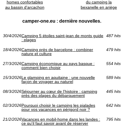
homes confortables
du camping la
au bassin d'arcachon
bexanelle en ariège
camper-one.eu : dernière nouvelles.
30/4/2026
Camping 5 étoiles saint-jean de monts guide
487 hits
: plages
18/4/2026
Camping près de barcelone : combiner
479 hits
nature et culture
27/3/2026
Camping économique au pays basque :
554 hits
comment bien choisir
15/3/2026
Le glamping en aquitaine : une nouvelle
589 hits
façon de voyager au naturel
08/3/2026
Séjourner au cœur de l’histoire : camping
445 hits
près des plages du débarquement
02/3/2026
Pourquoi choisir le camping les pialades
642 hits
pour vos vacances en périgord noir ?
21/2/2026
Vacances en mobil-home dans les landes :
795 hits
ce qu'il faut savoir avant de réserver