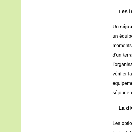
Les i
Un
séjou
un équipe
moments 
d'un terr
l'organis
vérifier 
équipemen
séjour en
La d
Les optio