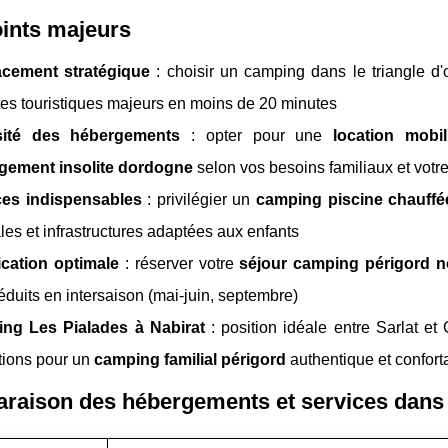
ints majeurs
cement stratégique
: choisir un camping dans le triangle d
tes touristiques majeurs en moins de 20 minutes
sité des hébergements
: opter pour une
location mobi
gement insolite dordogne
selon vos besoins familiaux et votr
ces indispensables
: privilégier un
camping piscine chauffé
ales et infrastructures adaptées aux enfants
ication optimale
: réserver votre
séjour camping périgord n
 réduits en intersaison (mai-juin, septembre)
ng Les Pialades à Nabirat
: position idéale entre Sarlat et
tions pour un
camping familial périgord
authentique et confort
raison des hébergements et services dans 