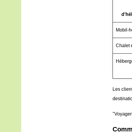
d'hé
Mobil-
Chalet 
Héberge
Les clien
destinati
"Voyager 
Commen