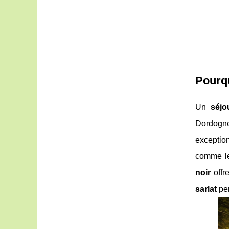
Pourqu
Un
séjo
Dordogne.
exceptio
comme 
noir
offre
sarlat
per