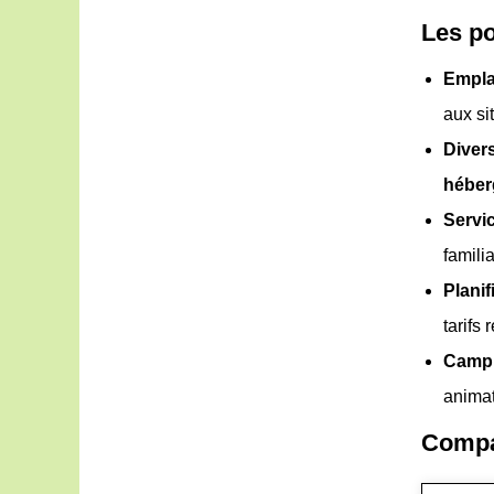
Les po
Empla
aux si
Diver
héber
Servi
famili
Planif
tarifs
Campi
anima
Compa