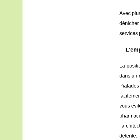
Avec plus
dénicher
services 
L'em
La positi
dans un 
Pialades 
facileme
vous évit
pharmac
l'archite
détente.