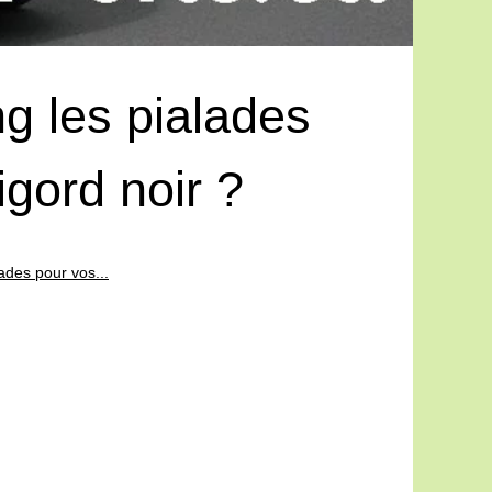
ng les pialades
gord noir ?
ades pour vos...