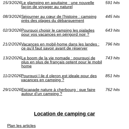
15/3/2026
Le glamping en aquitaine : une nouvelle
591 hits
façon de voyager au naturel
08/3/2026
Séjourner au cœur de l’histoire : camping
445 hits
près des plages du débarquement
02/3/2026
Pourquoi choisir le camping les pialades
643 hits
pour vos vacances en périgord noir ?
21/2/2026
Vacances en mobil-home dans les landes :
796 hits
ce qu'il faut savoir avant de réserver
13/2/2026
Le boom de la vie nomade : pourquoi de
743 hits
plus en plus de français optent pour le mobil
home
11/2/2026
Pourquoi l ile d oleron est ideale pour des
851 hits
vacances en camping ?
29/1/2026
Escapade nature à cherbourg : que faire
762 hits
autour d’un camping ?
Location de camping car
Plan les articles