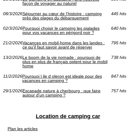
façon de voyager au naturel
08/3/2026
Séjourner au cœur de l’histoire : camping
445 hits
près des plages du débarquement
02/3/2026
Pourquoi choisir le camping les pialades
640 hits
pour vos vacances en périgord noir ?
21/2/2026
Vacances en mobil-home dans les landes :
795 hits
ce qu'il faut savoir avant de réserver
13/2/2026
Le boom de la vie nomade : pourquoi de
738 hits
plus en plus de français optent pour le mobil
home
11/2/2026
Pourquoi l ile d oleron est ideale pour des
847 hits
vacances en camping ?
29/1/2026
Escapade nature à cherbourg : que faire
757 hits
autour d’un camping ?
Location de camping car
Plan les articles