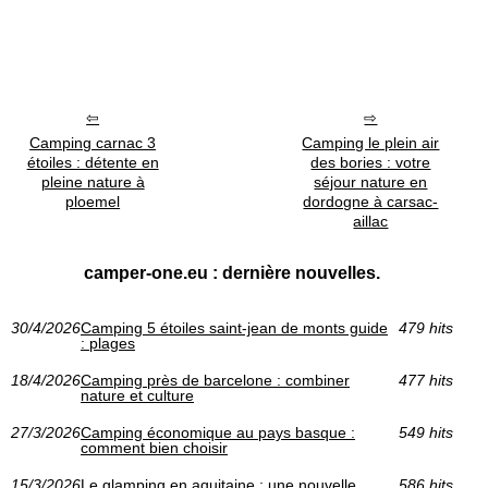
Camping carnac 3
Camping le plein air
étoiles : détente en
des bories : votre
pleine nature à
séjour nature en
ploemel
dordogne à carsac-
aillac
camper-one.eu : dernière nouvelles.
30/4/2026
Camping 5 étoiles saint-jean de monts guide
479 hits
: plages
18/4/2026
Camping près de barcelone : combiner
477 hits
nature et culture
27/3/2026
Camping économique au pays basque :
549 hits
comment bien choisir
15/3/2026
Le glamping en aquitaine : une nouvelle
586 hits