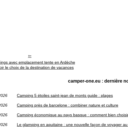
ings avec emplacement tente en Ardèche
oir le choix de la destination de vacances
camper-one.eu : dernière no
2026
Camping 5 étoiles saint-jean de monts guide : plages
2026
Camping près de barcelone : combiner nature et culture
2026
Camping économique au pays basque : comment bien choisi
2026
Le glamping en aquitaine : une nouvelle façon de voyager au