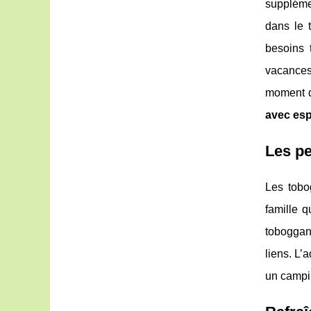
supplémen
dans le 
besoins 
vacances,
moment de
avec es
Les pe
Les tobo
famille q
toboggans
liens. L’
un camp