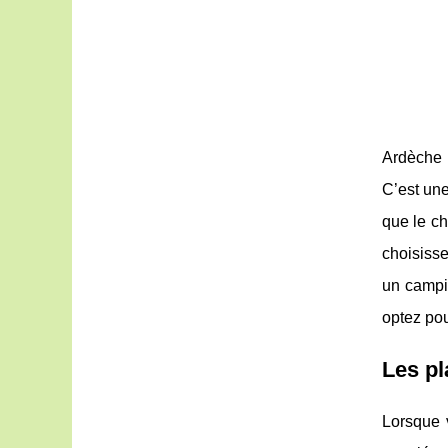
Ardèche p
C’est une
que le ch
choisiss
un campin
optez pou
Les pl
Lorsque