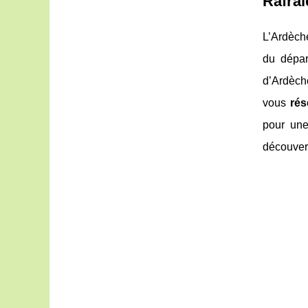
Rafraî
L’Ardèche
du dépar
d’Ardèch
vous
rés
pour une
découver