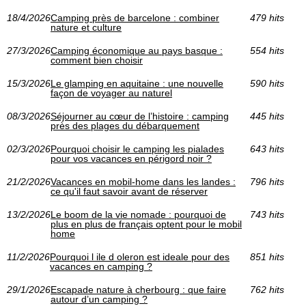
18/4/2026
Camping près de barcelone : combiner
479 hits
nature et culture
27/3/2026
Camping économique au pays basque :
554 hits
comment bien choisir
15/3/2026
Le glamping en aquitaine : une nouvelle
590 hits
façon de voyager au naturel
08/3/2026
Séjourner au cœur de l’histoire : camping
445 hits
près des plages du débarquement
02/3/2026
Pourquoi choisir le camping les pialades
643 hits
pour vos vacances en périgord noir ?
21/2/2026
Vacances en mobil-home dans les landes :
796 hits
ce qu'il faut savoir avant de réserver
13/2/2026
Le boom de la vie nomade : pourquoi de
743 hits
plus en plus de français optent pour le mobil
home
11/2/2026
Pourquoi l ile d oleron est ideale pour des
851 hits
vacances en camping ?
29/1/2026
Escapade nature à cherbourg : que faire
762 hits
autour d’un camping ?