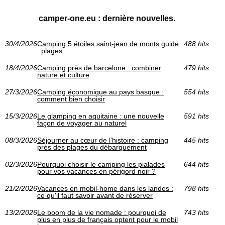
camper-one.eu : dernière nouvelles.
30/4/2026
Camping 5 étoiles saint-jean de monts guide
488 hits
: plages
18/4/2026
Camping près de barcelone : combiner
479 hits
nature et culture
27/3/2026
Camping économique au pays basque :
554 hits
comment bien choisir
15/3/2026
Le glamping en aquitaine : une nouvelle
591 hits
façon de voyager au naturel
08/3/2026
Séjourner au cœur de l’histoire : camping
445 hits
près des plages du débarquement
02/3/2026
Pourquoi choisir le camping les pialades
644 hits
pour vos vacances en périgord noir ?
21/2/2026
Vacances en mobil-home dans les landes :
798 hits
ce qu'il faut savoir avant de réserver
13/2/2026
Le boom de la vie nomade : pourquoi de
743 hits
plus en plus de français optent pour le mobil