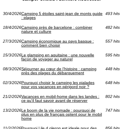
30/4/2026
Camping 5 étoiles saint-jean de monts guide
493 hits
: plages
18/4/2026
Camping près de barcelone : combiner
482 hits
nature et culture
27/3/2026
Camping économique au pays basque :
557 hits
comment bien choisir
15/3/2026
Le glamping en aquitaine : une nouvelle
595 hits
façon de voyager au naturel
08/3/2026
Séjourner au cœur de l’histoire : camping
448 hits
près des plages du débarquement
02/3/2026
Pourquoi choisir le camping les pialades
648 hits
pour vos vacances en périgord noir ?
21/2/2026
Vacances en mobil-home dans les landes :
802 hits
ce qu'il faut savoir avant de réserver
13/2/2026
Le boom de la vie nomade : pourquoi de
747 hits
plus en plus de français optent pour le mobil
home
11/2/2026
Pourquoi l ile d oleron est ideale pour des
856 hits