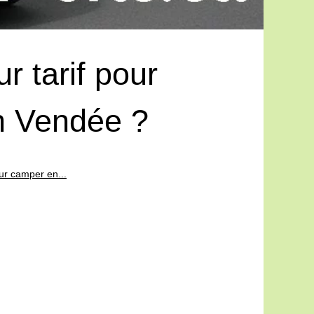
r tarif pour
n Vendée ?
our camper en...