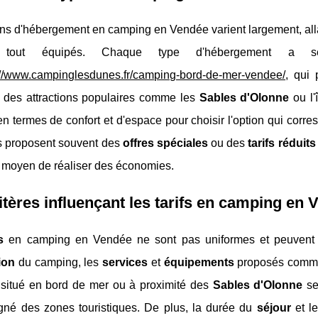
ons d'hébergement en camping en Vendée varient largement, all
out équipés. Chaque type d'hébergement a 
://www.campinglesdunes.fr/camping-bord-de-mer-vendee/
, qui
é des attractions populaires comme les
Sables d'Olonne
ou l'
n termes de confort et d'espace pour choisir l'option qui corre
 proposent souvent des
offres spéciales
ou des
tarifs réduits
t moyen de réaliser des économies.
itères influençant les tarifs en camping en
s
en camping en Vendée ne sont pas uniformes et peuvent êtr
ion
du camping, les
services
et
équipements
proposés comm
situé en bord de mer ou à proximité des
Sables d'Olonne
se
igné des zones touristiques. De plus, la durée du
séjour
et le