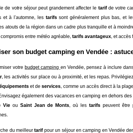
de de votre séjour peut grandement affecter le
tarif
de votre ca
s et à l'automne, les
tarifs
sont généralement plus bas, et l
des atouts de la région dans un cadre plus tranquille et à moindr
t compromis entre météo agréable,
tarifs avantageux
, et accès 
ser son budget camping en Vendée : astuce
imiser votre
budget camping
en Vendée, pensez à inclure dans 
r
, les activités sur place ou à proximité, et les repas. Privilégi
équipements
et de
services
, comme un accès direct à la plag
 Envisagez également des vacances en camping en dehors des 
e Vie
ou
Saint Jean de Monts
, où les
tarifs
peuvent être p
nes.
rche du meilleur
tarif
pour un séjour en camping en Vendée dema