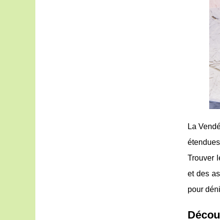
La Vendée
étendues
Trouver l
et des a
pour déni
Découv