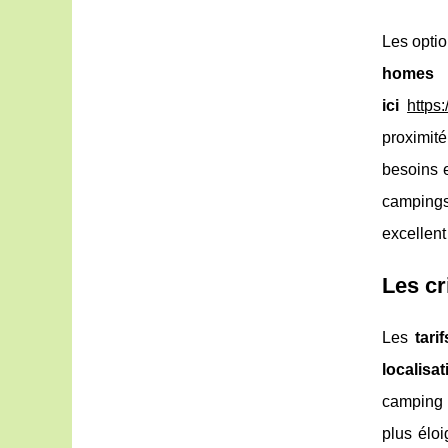
Les opti
homes
t
ici
https
proximit
besoins e
campings
excellen
Les cr
Les
tarif
localisat
camping 
plus élo