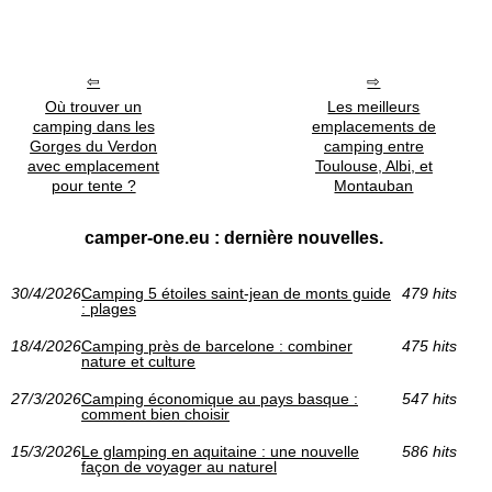
Où trouver un
Les meilleurs
camping dans les
emplacements de
Gorges du Verdon
camping entre
avec emplacement
Toulouse, Albi, et
pour tente ?
Montauban
camper-one.eu : dernière nouvelles.
30/4/2026
Camping 5 étoiles saint-jean de monts guide
479 hits
: plages
18/4/2026
Camping près de barcelone : combiner
475 hits
nature et culture
27/3/2026
Camping économique au pays basque :
547 hits
comment bien choisir
15/3/2026
Le glamping en aquitaine : une nouvelle
586 hits
façon de voyager au naturel