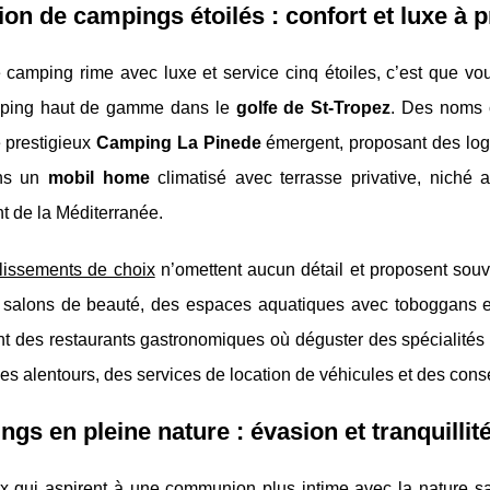
ion de campings étoilés : confort et luxe à 
camping rime avec luxe et service cinq étoiles, c’est que vou
mping haut de gamme dans le
golfe de St-Tropez
. Des noms
e prestigieux
Camping La Pinede
émergent, proposant des loge
ns un
mobil home
climatisé avec terrasse privative, niché
t de la Méditerranée.
lissements de choix
n’omettent aucun détail et proposent souv
s salons de beauté, des espaces aquatiques avec toboggans et 
 des restaurants gastronomiques où déguster des spécialités l
les alentours, des services de location de véhicules et des conse
gs en pleine nature : évasion et tranquillit
x qui aspirent à une communion plus intime avec la nature san