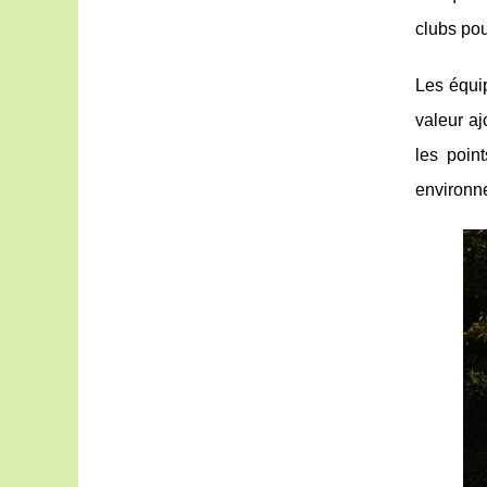
clubs pou
Les équ
valeur aj
les poin
environne