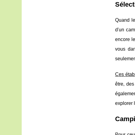
Sélect
Quand le 
d'un ca
encore l
vous da
seulemen
Ces étab
être, de
également
explorer 
Campin
Pour ceu