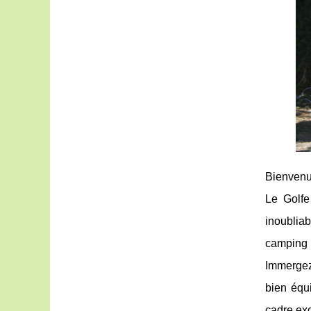
Bienvenue
Le Golfe
inoublia
camping 
Immergez-
bien équ
cadre exc