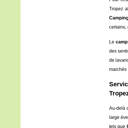
Tropez a
Camping
certains,
Le
camp
des senti
de lavand
marchés d
Servic
Trope
Au-delà d
large éve
tels que