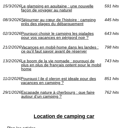
15/3/2026
Le glamping en aquitaine : une nouvelle
591 hits
façon de voyager au naturel
08/3/2026
Séjourner au cœur de l’histoire : camping
445 hits
près des plages du débarquement
02/3/2026
Pourquoi choisir le camping les pialades
643 hits
pour vos vacances en périgord noir ?
21/2/2026
Vacances en mobil-home dans les landes :
798 hits
ce qu'il faut savoir avant de réserver
13/2/2026
Le boom de la vie nomade : pourquoi de
743 hits
plus en plus de français optent pour le mobil
home
11/2/2026
Pourquoi l ile d oleron est ideale pour des
851 hits
vacances en camping ?
29/1/2026
Escapade nature à cherbourg : que faire
762 hits
autour d’un camping ?
Location de camping car
Plan les articles