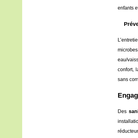
enfants e
Préve
L’entret
microbes
eau/vais
confort, 
sans com
Engage
Des
sani
installa
réducteu