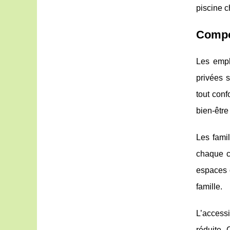
piscine c
Compos
Les emp
privées 
tout confo
bien-être
Les famil
chaque ca
espaces 
famille.
L’access
réduite.