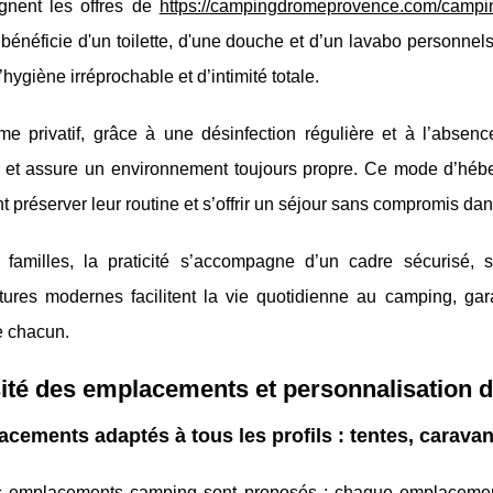
gnent les offres de
https://campingdromeprovence.com/camping
énéficie d'un toilette, d'une douche et d’un lavabo personnel
’hygiène irréprochable et d’intimité totale.
me privatif, grâce à une désinfection régulière et à l’absen
s et assure un environnement toujours propre. Ce mode d’héb
t préserver leur routine et s’offrir un séjour sans compromis da
 familles, la praticité s’accompagne d’un cadre sécurisé, s
uctures modernes facilitent la vie quotidienne au camping, g
e chacun.
ité des emplacements et personnalisation d
cements adaptés à tous les profils : tentes, carava
ts emplacements camping sont proposés : chaque emplacement