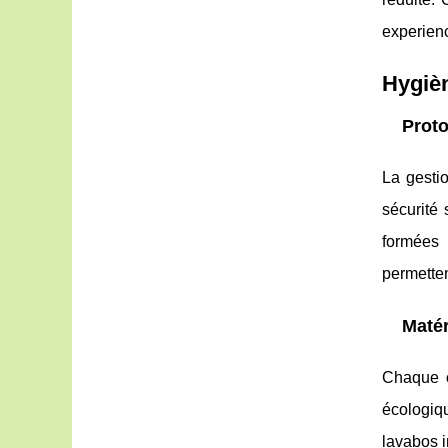
experien
Hygièn
Proto
La gesti
sécurité 
formées 
permetten
Matér
Chaque
écologiqu
lavabos i