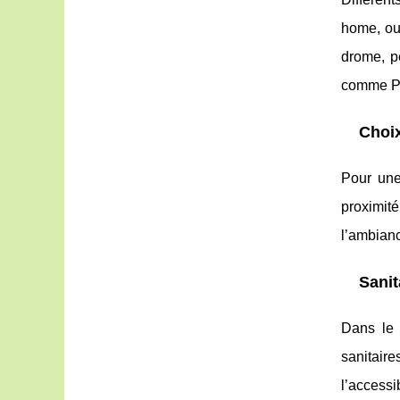
home, ou 
drome, p
comme Pri
Choix
Pour une
proximité
l’ambianc
Sanit
Dans le 
sanitair
l’access