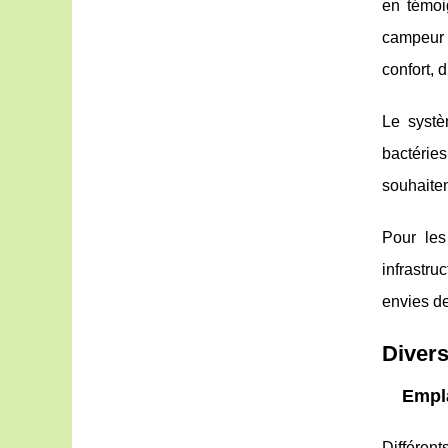
en témoi
campeur b
confort, d
Le systè
bactérie
souhaiten
Pour les
infrastr
envies d
Divers
Empla
Différen