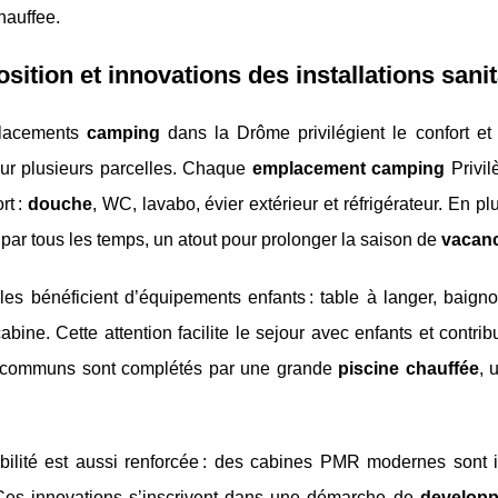
hauffee.
ition et innovations des installations sanit
lacements
camping
dans la Drôme privilégient le confort et l
sur plusieurs parcelles. Chaque
emplacement camping
Privil
rt :
douche
, WC, lavabo, évier extérieur et réfrigérateur. En pl
 par tous les temps, un atout pour prolonger la saison de
vacan
les bénéficient d’équipements enfants : table à langer, baigno
bine. Cette attention facilite le sejour avec enfants et contri
communs sont complétés par une grande
piscine chauffée
, 
ibilité est aussi renforcée : des cabines PMR modernes sont 
 Ces innovations s’inscrivent dans une démarche de
developp