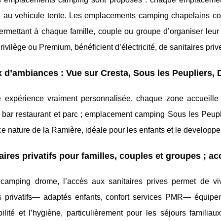
au vehicule tente. Les emplacements camping chapelains conjug
ermettant à chaque famille, couple ou groupe d’organiser leur
vilège ou Premium, bénéficient d’électricité, de sanitaires prive
 d’ambiances : Vue sur Cresta, Sous les Peupliers, 
 expérience vraiment personnalisée, chaque zone accueille 
 bar restaurant et parc ; emplacement camping Sous les Peuplie
e nature de la Ramière, idéale pour les enfants et le developp
aires privatifs pour familles, couples et groupes ; a
camping drome, l’accès aux sanitaires prives permet de vi
es privatifs— adaptés enfants, confort services PMR— équipen
ibilité et l’hygiène, particulièrement pour les séjours famil