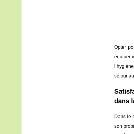
Opter po
équipeme
l’hygièn
séjour a
Satisf
dans 
Dans le c
son propr