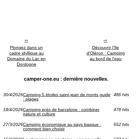
Plongez dans un
Découvrir l'île
cadre idyllique au
d'Oléron : Camping
Domaine du Lac en
au bord de l'eau
Dordogne
camper-one.eu : dernière nouvelles.
30/4/2026
Camping 5 étoiles saint-jean de monts guide
486 hits
: plages
18/4/2026
Camping près de barcelone : combiner
478 hits
nature et culture
27/3/2026
Camping économique au pays basque :
552 hits
comment bien choisir