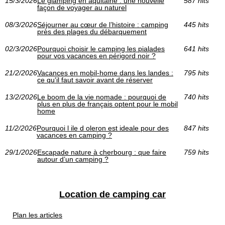
15/3/2026
Le glamping en aquitaine : une nouvelle
587 hits
façon de voyager au naturel
08/3/2026
Séjourner au cœur de l’histoire : camping
445 hits
près des plages du débarquement
02/3/2026
Pourquoi choisir le camping les pialades
641 hits
pour vos vacances en périgord noir ?
21/2/2026
Vacances en mobil-home dans les landes :
795 hits
ce qu'il faut savoir avant de réserver
13/2/2026
Le boom de la vie nomade : pourquoi de
740 hits
plus en plus de français optent pour le mobil
home
11/2/2026
Pourquoi l ile d oleron est ideale pour des
847 hits
vacances en camping ?
29/1/2026
Escapade nature à cherbourg : que faire
759 hits
autour d’un camping ?
Location de camping car
Plan les articles