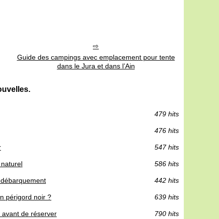
Guide des campings avec emplacement pour tente
dans le Jura et dans l’Ain
uvelles.
479 hits
476 hits
r
547 hits
 naturel
586 hits
du débarquement
442 hits
n périgord noir ?
639 hits
r avant de réserver
790 hits