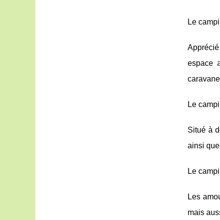
Le campi
Apprécié 
espace a
caravanes
Le campi
Situé à d
ainsi que
Le campin
Les amour
mais auss