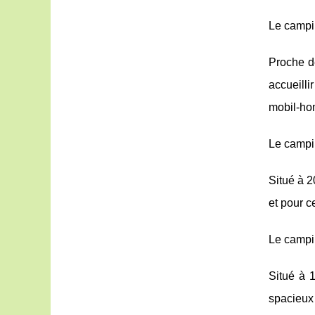
Le campi
Proche de
accueill
mobil-hom
Le campi
Situé à 
et pour ce
Le campi
Situé à 
spacieux 