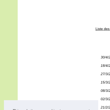
Liste de
30/4/
18/4/
27/3/
15/3/
08/3/
02/3/
21/2/