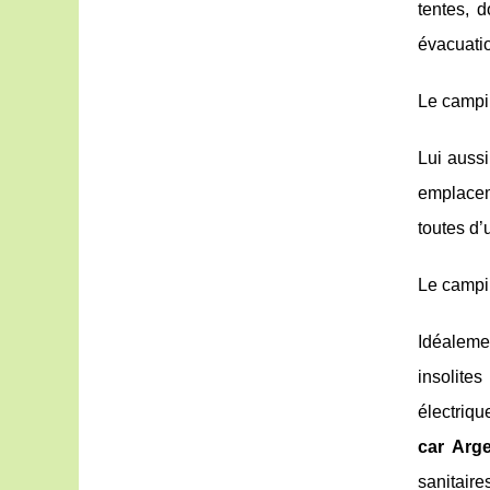
tentes, 
évacuati
Le campin
Lui aussi
emplacem
toutes d’
Le campi
Idéaleme
insolite
électriqu
car Arg
sanitaire