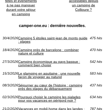
fêtes et événements
accessibles depuis
à ne pas manquer
un camping de
durant votre séjour
Collioure ?
en camping
camper-one.eu : dernière nouvelles.
30/4/2026
Camping 5 étoiles saint-jean de monts guide
475 hits
: plages
18/4/2026
Camping près de barcelone : combiner
470 hits
nature et culture
27/3/2026
Camping économique au pays basque :
542 hits
comment bien choisir
15/3/2026
Le glamping en aquitaine : une nouvelle
583 hits
façon de voyager au naturel
08/3/2026
Séjourner au cœur de l’histoire : camping
437 hits
près des plages du débarquement
02/3/2026
Pourquoi choisir le camping les pialades
634 hits
pour vos vacances en périgord noir ?
21/2/2026
Vacances en mobil-home dans les landes :
787 hits