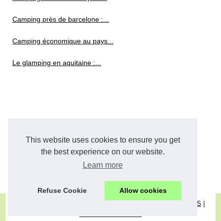
Camping près de barcelone :...
Camping économique au pays...
Le glamping en aquitaine :...
This website uses cookies to ensure you get
the best experience on our website.
Learn more
Refuse Cookie
Allow cookies
© 2026
Camper-one.eu
|
Plan les articles
|
Cookies Policy
|
RSS
|
Dotclear © 2003-2026