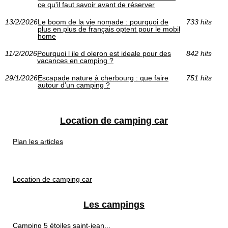
ce qu'il faut savoir avant de réserver
13/2/2026
Le boom de la vie nomade : pourquoi de
733 hits
plus en plus de français optent pour le mobil
home
11/2/2026
Pourquoi l ile d oleron est ideale pour des
842 hits
vacances en camping ?
29/1/2026
Escapade nature à cherbourg : que faire
751 hits
autour d’un camping ?
Location de camping car
Plan les articles
Location de camping car
Les campings
Camping 5 étoiles saint-jean...