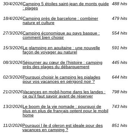
30/4/2026
Camping 5 étoiles saint-jean de monts guide
488 hits
: plages
18/4/2026
Camping près de barcelone : combiner
479 hits
nature et culture
27/3/2026
Camping économique au pays basque :
554 hits
comment bien choisir
15/3/2026
Le glamping en aquitaine : une nouvelle
591 hits
façon de voyager au naturel
08/3/2026
Séjourner au cœur de l’histoire : camping
445 hits
près des plages du débarquement
02/3/2026
Pourquoi choisir le camping les pialades
644 hits
pour vos vacances en périgord noir ?
21/2/2026
Vacances en mobil-home dans les landes :
798 hits
ce qu'il faut savoir avant de réserver
13/2/2026
Le boom de la vie nomade : pourquoi de
743 hits
plus en plus de français optent pour le mobil
home
11/2/2026
Pourquoi l ile d oleron est ideale pour des
851 hits
vacances en camping ?