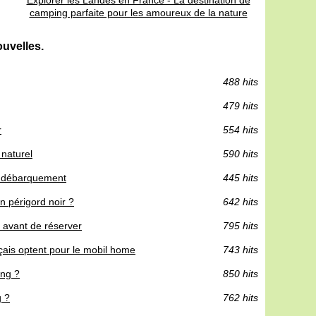
camping parfaite pour les amoureux de la nature
uvelles.
488 hits
479 hits
r
554 hits
 naturel
590 hits
du débarquement
445 hits
n périgord noir ?
642 hits
r avant de réserver
795 hits
çais optent pour le mobil home
743 hits
ing ?
850 hits
g ?
762 hits