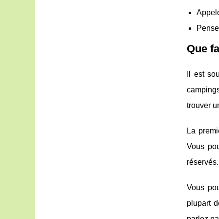
Appele
Pensez
Que fa
Il est s
campings
trouver u
La premi
Vous po
réservés.
Vous pou
plupart 
parlez pa