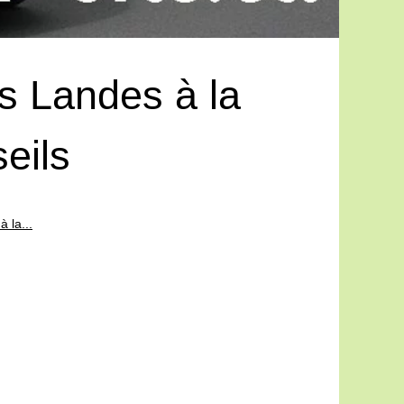
s Landes à la
eils
 la...