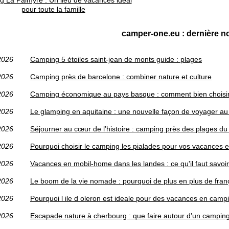
pour toute la famille
camper-one.eu : dernière no
2026
Camping 5 étoiles saint-jean de monts guide : plages
2026
Camping près de barcelone : combiner nature et culture
2026
Camping économique au pays basque : comment bien choisi
2026
Le glamping en aquitaine : une nouvelle façon de voyager au
2026
Séjourner au cœur de l’histoire : camping près des plages 
2026
Pourquoi choisir le camping les pialades pour vos vacances e
2026
Vacances en mobil-home dans les landes : ce qu'il faut savoi
2026
Le boom de la vie nomade : pourquoi de plus en plus de fran
2026
Pourquoi l ile d oleron est ideale pour des vacances en camp
2026
Escapade nature à cherbourg : que faire autour d’un campin