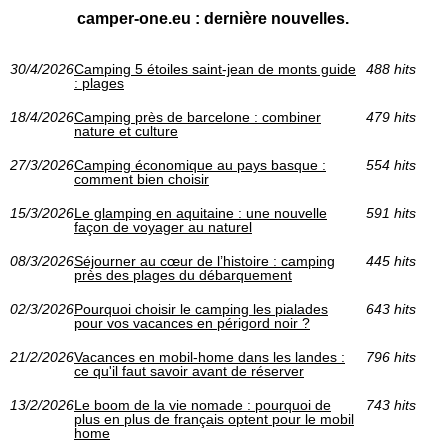
camper-one.eu : dernière nouvelles.
30/4/2026
Camping 5 étoiles saint-jean de monts guide
488 hits
: plages
18/4/2026
Camping près de barcelone : combiner
479 hits
nature et culture
27/3/2026
Camping économique au pays basque :
554 hits
comment bien choisir
15/3/2026
Le glamping en aquitaine : une nouvelle
591 hits
façon de voyager au naturel
08/3/2026
Séjourner au cœur de l’histoire : camping
445 hits
près des plages du débarquement
02/3/2026
Pourquoi choisir le camping les pialades
643 hits
pour vos vacances en périgord noir ?
21/2/2026
Vacances en mobil-home dans les landes :
796 hits
ce qu'il faut savoir avant de réserver
13/2/2026
Le boom de la vie nomade : pourquoi de
743 hits
plus en plus de français optent pour le mobil
home