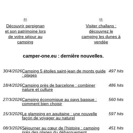
Découvrir perpignan
Visiter challans :
et son patrimoine lors
découvrez le
de votre séjour au
camping les dunes à
camping
vendée
camper-one.eu : dernière nouvelles.
30/4/2026
Camping 5 étoiles saint-jean de monts guide
497 hits
: plages
18/4/2026
Camping près de barcelone : combiner
486 hits
nature et culture
27/3/2026
Camping économique au pays basque :
560 hits
comment bien choisir
15/3/2026
Le glamping en aquitaine : une nouvelle
597 hits
façon de voyager au naturel
08/3/2026
Séjourner au cœur de l’histoire : camping
451 hits
près des plages du débarquement