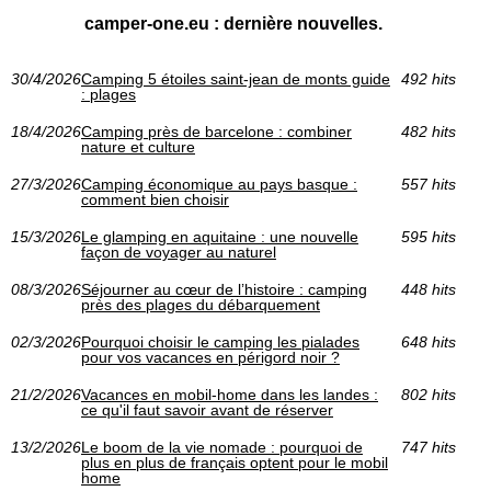
camper-one.eu : dernière nouvelles.
30/4/2026
Camping 5 étoiles saint-jean de monts guide
492 hits
: plages
18/4/2026
Camping près de barcelone : combiner
482 hits
nature et culture
27/3/2026
Camping économique au pays basque :
557 hits
comment bien choisir
15/3/2026
Le glamping en aquitaine : une nouvelle
595 hits
façon de voyager au naturel
08/3/2026
Séjourner au cœur de l’histoire : camping
448 hits
près des plages du débarquement
02/3/2026
Pourquoi choisir le camping les pialades
648 hits
pour vos vacances en périgord noir ?
21/2/2026
Vacances en mobil-home dans les landes :
802 hits
ce qu'il faut savoir avant de réserver
13/2/2026
Le boom de la vie nomade : pourquoi de
747 hits
plus en plus de français optent pour le mobil
home