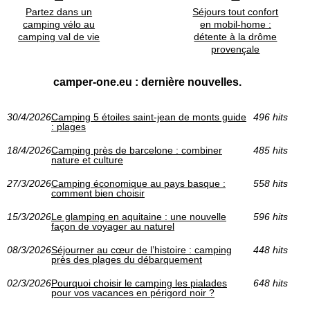
Partez dans un
Séjours tout confort
camping vélo au
en mobil-home :
camping val de vie
détente à la drôme
provençale
camper-one.eu : dernière nouvelles.
30/4/2026
Camping 5 étoiles saint-jean de monts guide
496 hits
: plages
18/4/2026
Camping près de barcelone : combiner
485 hits
nature et culture
27/3/2026
Camping économique au pays basque :
558 hits
comment bien choisir
15/3/2026
Le glamping en aquitaine : une nouvelle
596 hits
façon de voyager au naturel
08/3/2026
Séjourner au cœur de l’histoire : camping
448 hits
près des plages du débarquement
02/3/2026
Pourquoi choisir le camping les pialades
648 hits
pour vos vacances en périgord noir ?