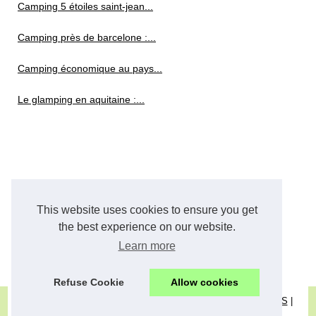
Camping 5 étoiles saint-jean...
Camping près de barcelone :...
Camping économique au pays...
Le glamping en aquitaine :...
This website uses cookies to ensure you get
the best experience on our website.
Learn more
Refuse Cookie
Allow cookies
© 2026
Camper-one.eu
|
Plan les articles
|
Cookies Policy
|
RSS
|
Dotclear © 2003-2026