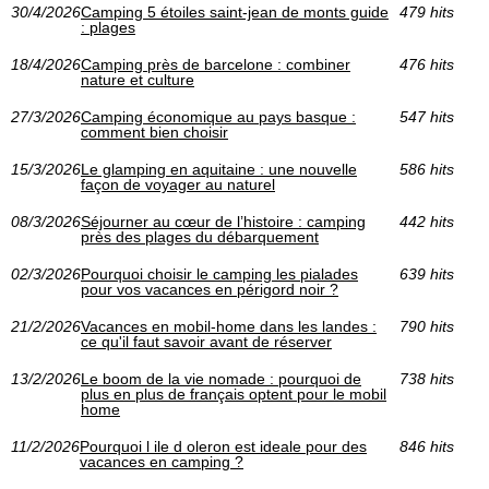
30/4/2026
Camping 5 étoiles saint-jean de monts guide
479 hits
: plages
18/4/2026
Camping près de barcelone : combiner
476 hits
nature et culture
27/3/2026
Camping économique au pays basque :
547 hits
comment bien choisir
15/3/2026
Le glamping en aquitaine : une nouvelle
586 hits
façon de voyager au naturel
08/3/2026
Séjourner au cœur de l’histoire : camping
442 hits
près des plages du débarquement
02/3/2026
Pourquoi choisir le camping les pialades
639 hits
pour vos vacances en périgord noir ?
21/2/2026
Vacances en mobil-home dans les landes :
790 hits
ce qu'il faut savoir avant de réserver
13/2/2026
Le boom de la vie nomade : pourquoi de
738 hits
plus en plus de français optent pour le mobil
home
11/2/2026
Pourquoi l ile d oleron est ideale pour des
846 hits
vacances en camping ?