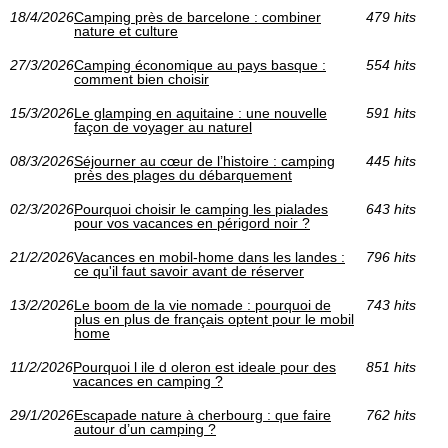
18/4/2026
Camping près de barcelone : combiner
479 hits
nature et culture
27/3/2026
Camping économique au pays basque :
554 hits
comment bien choisir
15/3/2026
Le glamping en aquitaine : une nouvelle
591 hits
façon de voyager au naturel
08/3/2026
Séjourner au cœur de l’histoire : camping
445 hits
près des plages du débarquement
02/3/2026
Pourquoi choisir le camping les pialades
643 hits
pour vos vacances en périgord noir ?
21/2/2026
Vacances en mobil-home dans les landes :
796 hits
ce qu'il faut savoir avant de réserver
13/2/2026
Le boom de la vie nomade : pourquoi de
743 hits
plus en plus de français optent pour le mobil
home
11/2/2026
Pourquoi l ile d oleron est ideale pour des
851 hits
vacances en camping ?
29/1/2026
Escapade nature à cherbourg : que faire
762 hits
autour d’un camping ?