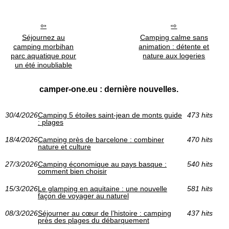
Séjournez au
Camping calme sans
camping morbihan
animation : détente et
parc aquatique pour
nature aux logeries
un été inoubliable
camper-one.eu : dernière nouvelles.
30/4/2026
Camping 5 étoiles saint-jean de monts guide
473 hits
: plages
18/4/2026
Camping près de barcelone : combiner
470 hits
nature et culture
27/3/2026
Camping économique au pays basque :
540 hits
comment bien choisir
15/3/2026
Le glamping en aquitaine : une nouvelle
581 hits
façon de voyager au naturel
08/3/2026
Séjourner au cœur de l’histoire : camping
437 hits
près des plages du débarquement