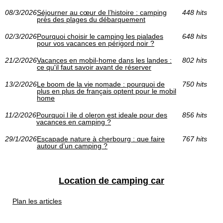
08/3/2026
Séjourner au cœur de l’histoire : camping
448 hits
près des plages du débarquement
02/3/2026
Pourquoi choisir le camping les pialades
648 hits
pour vos vacances en périgord noir ?
21/2/2026
Vacances en mobil-home dans les landes :
802 hits
ce qu'il faut savoir avant de réserver
13/2/2026
Le boom de la vie nomade : pourquoi de
750 hits
plus en plus de français optent pour le mobil
home
11/2/2026
Pourquoi l ile d oleron est ideale pour des
856 hits
vacances en camping ?
29/1/2026
Escapade nature à cherbourg : que faire
767 hits
autour d’un camping ?
Location de camping car
Plan les articles