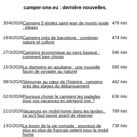
camper-one.eu : dernière nouvelles.
30/4/2026
Camping 5 étoiles saint-jean de monts guide
478 hits
: plages
18/4/2026
Camping près de barcelone : combiner
474 hits
nature et culture
27/3/2026
Camping économique au pays basque :
546 hits
comment bien choisir
15/3/2026
Le glamping en aquitaine : une nouvelle
585 hits
façon de voyager au naturel
08/3/2026
Séjourner au cœur de l’histoire : camping
442 hits
près des plages du débarquement
02/3/2026
Pourquoi choisir le camping les pialades
636 hits
pour vos vacances en périgord noir ?
21/2/2026
Vacances en mobil-home dans les landes :
789 hits
ce qu'il faut savoir avant de réserver
13/2/2026
Le boom de la vie nomade : pourquoi de
738 hits
plus en plus de français optent pour le mobil
home