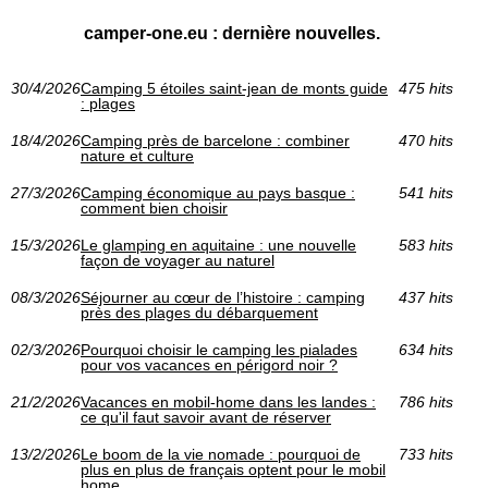
camper-one.eu : dernière nouvelles.
30/4/2026
Camping 5 étoiles saint-jean de monts guide
475 hits
: plages
18/4/2026
Camping près de barcelone : combiner
470 hits
nature et culture
27/3/2026
Camping économique au pays basque :
541 hits
comment bien choisir
15/3/2026
Le glamping en aquitaine : une nouvelle
583 hits
façon de voyager au naturel
08/3/2026
Séjourner au cœur de l’histoire : camping
437 hits
près des plages du débarquement
02/3/2026
Pourquoi choisir le camping les pialades
634 hits
pour vos vacances en périgord noir ?
21/2/2026
Vacances en mobil-home dans les landes :
786 hits
ce qu'il faut savoir avant de réserver
13/2/2026
Le boom de la vie nomade : pourquoi de
733 hits
plus en plus de français optent pour le mobil
home