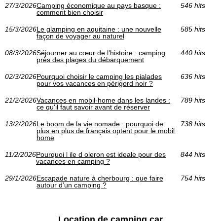
27/3/2026
Camping économique au pays basque :
546 hits
comment bien choisir
15/3/2026
Le glamping en aquitaine : une nouvelle
585 hits
façon de voyager au naturel
08/3/2026
Séjourner au cœur de l’histoire : camping
440 hits
près des plages du débarquement
02/3/2026
Pourquoi choisir le camping les pialades
636 hits
pour vos vacances en périgord noir ?
21/2/2026
Vacances en mobil-home dans les landes :
789 hits
ce qu'il faut savoir avant de réserver
13/2/2026
Le boom de la vie nomade : pourquoi de
738 hits
plus en plus de français optent pour le mobil
home
11/2/2026
Pourquoi l ile d oleron est ideale pour des
844 hits
vacances en camping ?
29/1/2026
Escapade nature à cherbourg : que faire
754 hits
autour d’un camping ?
Location de camping car