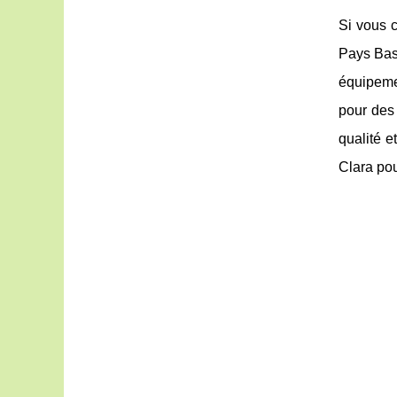
Si vous c
Pays Basq
équipeme
pour des 
qualité e
Clara pou