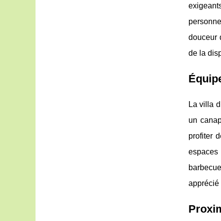
exigeant
personnes
douceur d
de la disp
Équipe
La villa 
un canap
profiter 
espaces e
barbecues
apprécié p
Proxim