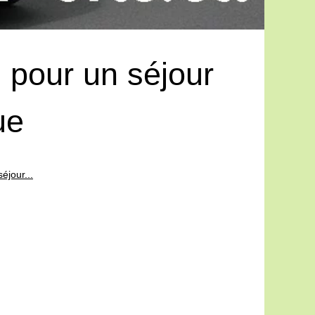
n pour un séjour
ue
éjour...