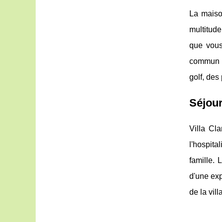
La maiso
multitude
que vous
commun p
golf, de
Séjour
Villa Cla
l'hospita
famille. 
d'une exp
de la vill