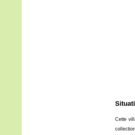
Situat
Cette vil
collecti