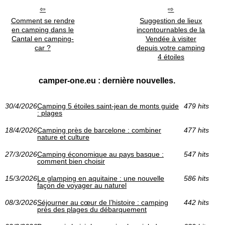
Comment se rendre
Suggestion de lieux
en camping dans le
incontournables de la
Cantal en camping-
Vendée à visiter
car ?
depuis votre camping
4 étoiles
camper-one.eu : dernière nouvelles.
30/4/2026
Camping 5 étoiles saint-jean de monts guide
479 hits
: plages
18/4/2026
Camping près de barcelone : combiner
477 hits
nature et culture
27/3/2026
Camping économique au pays basque :
547 hits
comment bien choisir
15/3/2026
Le glamping en aquitaine : une nouvelle
586 hits
façon de voyager au naturel
08/3/2026
Séjourner au cœur de l’histoire : camping
442 hits
près des plages du débarquement