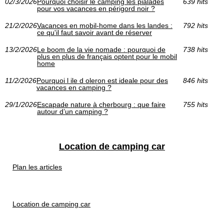
02/3/2026
Pourquoi choisir le camping les pialades
639 hits
pour vos vacances en périgord noir ?
21/2/2026
Vacances en mobil-home dans les landes :
792 hits
ce qu'il faut savoir avant de réserver
13/2/2026
Le boom de la vie nomade : pourquoi de
738 hits
plus en plus de français optent pour le mobil
home
11/2/2026
Pourquoi l ile d oleron est ideale pour des
846 hits
vacances en camping ?
29/1/2026
Escapade nature à cherbourg : que faire
755 hits
autour d’un camping ?
Location de camping car
Plan les articles
Location de camping car