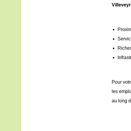
Villevey
Proxim
Servic
Riches
Infrast
Pour vot
les empla
au long d