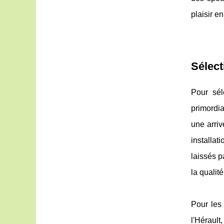
plaisir e
Sélect
Pour sél
primordia
une arri
installat
laissés p
la qualité
Pour les
l'Héraul