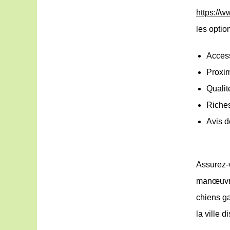
https://
les optio
Access
Proxim
Qualit
Riches
Avis d
Assurez-
manœuvrer
chiens ga
la ville d