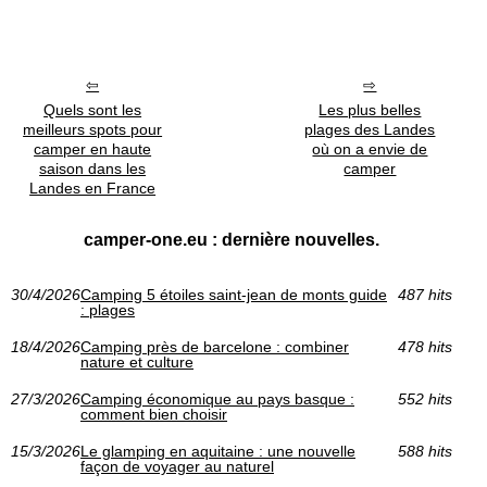
Quels sont les
Les plus belles
meilleurs spots pour
plages des Landes
camper en haute
où on a envie de
saison dans les
camper
Landes en France
camper-one.eu : dernière nouvelles.
30/4/2026
Camping 5 étoiles saint-jean de monts guide
487 hits
: plages
18/4/2026
Camping près de barcelone : combiner
478 hits
nature et culture
27/3/2026
Camping économique au pays basque :
552 hits
comment bien choisir
15/3/2026
Le glamping en aquitaine : une nouvelle
588 hits
façon de voyager au naturel