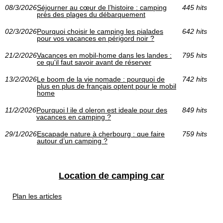
08/3/2026
Séjourner au cœur de l’histoire : camping
445 hits
près des plages du débarquement
02/3/2026
Pourquoi choisir le camping les pialades
642 hits
pour vos vacances en périgord noir ?
21/2/2026
Vacances en mobil-home dans les landes :
795 hits
ce qu'il faut savoir avant de réserver
13/2/2026
Le boom de la vie nomade : pourquoi de
742 hits
plus en plus de français optent pour le mobil
home
11/2/2026
Pourquoi l ile d oleron est ideale pour des
849 hits
vacances en camping ?
29/1/2026
Escapade nature à cherbourg : que faire
759 hits
autour d’un camping ?
Location de camping car
Plan les articles