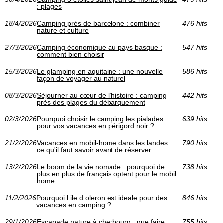
: plages
18/4/2026
Camping près de barcelone : combiner
476 hits
nature et culture
27/3/2026
Camping économique au pays basque :
547 hits
comment bien choisir
15/3/2026
Le glamping en aquitaine : une nouvelle
586 hits
façon de voyager au naturel
08/3/2026
Séjourner au cœur de l’histoire : camping
442 hits
près des plages du débarquement
02/3/2026
Pourquoi choisir le camping les pialades
639 hits
pour vos vacances en périgord noir ?
21/2/2026
Vacances en mobil-home dans les landes :
790 hits
ce qu'il faut savoir avant de réserver
13/2/2026
Le boom de la vie nomade : pourquoi de
738 hits
plus en plus de français optent pour le mobil
home
11/2/2026
Pourquoi l ile d oleron est ideale pour des
846 hits
vacances en camping ?
29/1/2026
Escapade nature à cherbourg : que faire
755 hits