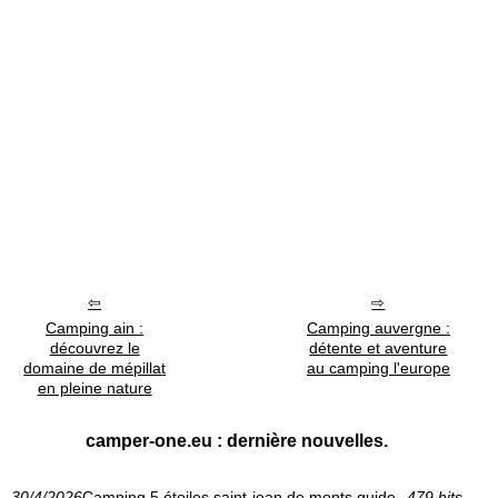
Camping ain :
Camping auvergne :
découvrez le
détente et aventure
domaine de mépillat
au camping l'europe
en pleine nature
camper-one.eu : dernière nouvelles.
30/4/2026
Camping 5 étoiles saint-jean de monts guide
479 hits