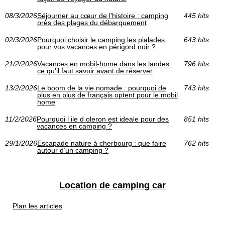
08/3/2026
Séjourner au cœur de l’histoire : camping
445 hits
près des plages du débarquement
02/3/2026
Pourquoi choisir le camping les pialades
643 hits
pour vos vacances en périgord noir ?
21/2/2026
Vacances en mobil-home dans les landes :
796 hits
ce qu'il faut savoir avant de réserver
13/2/2026
Le boom de la vie nomade : pourquoi de
743 hits
plus en plus de français optent pour le mobil
home
11/2/2026
Pourquoi l ile d oleron est ideale pour des
851 hits
vacances en camping ?
29/1/2026
Escapade nature à cherbourg : que faire
762 hits
autour d’un camping ?
Location de camping car
Plan les articles