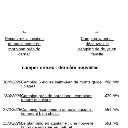
Découvrez la location
Camping vannes :
de mobil home en
découvrez le
morbihan près de
camping de rhuys en
carnac
famille
camper-one.eu : dernière nouvelles.
30/4/2026
Camping 5 étoiles saint-jean de monts guide
488 hits
: plages
18/4/2026
Camping près de barcelone : combiner
479 hits
nature et culture
27/3/2026
Camping économique au pays basque :
554 hits
comment bien choisir
15/3/2026
Le glamping en aquitaine : une nouvelle
591 hits
façon de voyager au naturel